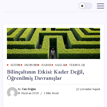
Skip
to
content
EĞITIM
EKONOMI
HABER
SAĞLIK
TEKNOLOJI
Bilinçaltının Etkisi: Kader Değil,
Öğrenilmiş Davranışlar
Bilinçaltının
By
Can Doğan
yorumlar kapalı
Etkisi:
16 Haziran 2026
2 Min Read
Kader
Değil,
Öğrenilmiş