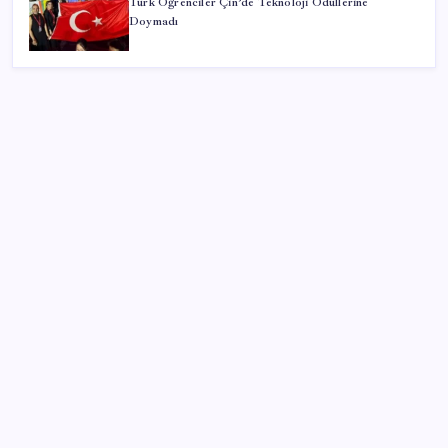
Türk Öğrenciler Çin’de Teknoloji Ödüllerine
Doymadı
SON YAZILAR
MacBook Ultra için Geri Sayım Başladı: İşte
Bilinenler
Artık çalışan primi tazminata yansıyacak
Airbnb, ürün geliştirme süreçlerinde yapay zekayı
kullanıyor
ABD, İran-Umman anlaşması sonrası ablukayı