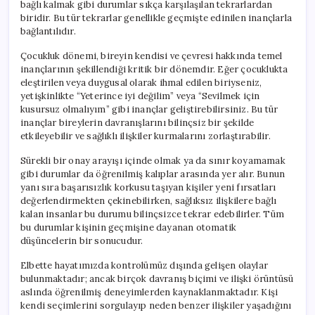
bağlı kalmak gibi durumlar sıkça karşılaşılan tekrarlardan
biridir. Bu tür tekrarlar genellikle geçmişte edinilen inançlarla
bağlantılıdır.
Çocukluk dönemi, bireyin kendisi ve çevresi hakkında temel
inançlarının şekillendiği kritik bir dönemdir. Eğer çocuklukta
eleştirilen veya duygusal olarak ihmal edilen biriyseniz,
yetişkinlikte “Yeterince iyi değilim” veya “Sevilmek için
kusursuz olmalıyım” gibi inançlar geliştirebilirsiniz. Bu tür
inançlar bireylerin davranışlarını bilinçsiz bir şekilde
etkileyebilir ve sağlıklı ilişkiler kurmalarını zorlaştırabilir.
Sürekli bir onay arayışı içinde olmak ya da sınır koyamamak
gibi durumlar da öğrenilmiş kalıplar arasında yer alır. Bunun
yanı sıra başarısızlık korkusu taşıyan kişiler yeni fırsatları
değerlendirmekten çekinebilirken, sağlıksız ilişkilere bağlı
kalan insanlar bu durumu bilinçsizce tekrar edebilirler. Tüm
bu durumlar kişinin geçmişine dayanan otomatik
düşüncelerin bir sonucudur.
Elbette hayatımızda kontrolümüz dışında gelişen olaylar
bulunmaktadır; ancak birçok davranış biçimi ve ilişki örüntüsü
aslında öğrenilmiş deneyimlerden kaynaklanmaktadır. Kişi
kendi seçimlerini sorgulayıp neden benzer ilişkiler yaşadığını