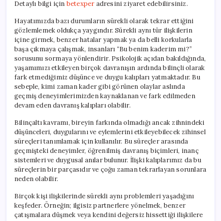
Detaylı bilgi için
betexper
adresini ziyaret edebilirsiniz.
Davranışlar
için
Hayatımızda bazı durumların sürekli olarak tekrar ettiğini
gözlemlemek oldukça yaygındır. Sürekli aynı tür ilişkilerin
içine girmek, benzer hatalar yapmak ya da belli korkularla
başa çıkmaya çalışmak, insanları “Bu benim kaderim mi?”
sorusunu sormaya yönlendirir. Psikolojik açıdan bakıldığında,
yaşamımızı etkileyen birçok davranışın ardında bilinçli olarak
fark etmediğimiz düşünce ve duygu kalıpları yatmaktadır. Bu
sebeple, kimi zaman kader gibi görünen olaylar aslında
geçmiş deneyimlerimizden kaynaklanan ve fark edilmeden
devam eden davranış kalıpları olabilir.
Bilinçaltı kavramı, bireyin farkında olmadığı ancak zihnindeki
düşünceleri, duygularını ve eylemlerini etkileyebilecek zihinsel
süreçleri tanımlamak için kullanılır. Bu süreçler arasında
geçmişteki deneyimler, öğrenilmiş davranış biçimleri, inanç
sistemleri ve duygusal anılar bulunur. İlişki kalıplarımız da bu
süreçlerin bir parçasıdır ve çoğu zaman tekrarlayan sorunlara
neden olabilir.
Birçok kişi ilişkilerinde sürekli aynı problemleri yaşadığını
keşfeder. Örneğin; ilgisiz partnerlere yönelmek, benzer
çatışmalara düşmek veya kendini değersiz hissettiği ilişkilere