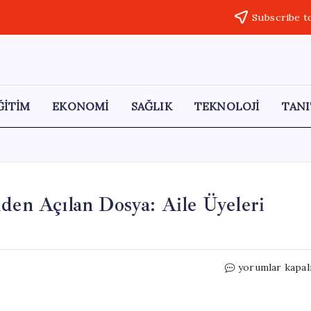
Subscribe t
ĞİTİM
EKONOMİ
SAĞLIK
TEKNOLOJİ
TANI
iden Açılan Dosya: Aile Üyeleri
14
yorumlar kapal
Yıl
Sonra
İhbar