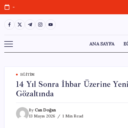
Skip
-
to
content
https://www.facebook.com/
https://twitter.com/
https://t.me/
https://www.instagram.com/
https://youtube.com/
ANA SAYFA
E
EĞITIM
14 Yıl Sonra İhbar Üzerine Yen
Gözaltında
By
Can Doğan
13 Mayıs 2026
1 Min Read