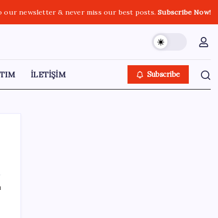
o our newsletter & never miss our best posts.
Subscribe Now!
TIM
İLETİŞİM
Subscribe
SON YAZILAR
ı
Türk şirket, Abu Dabi ile Dubai arasındaki
seyahat süresini 30 dakikaya indiriyor