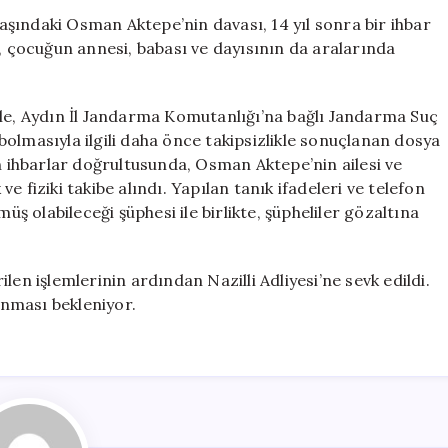
Üzerine
 yaşındaki Osman Aktepe’nin davası, 14 yıl sonra bir ihbar
Yeniden
k, çocuğun annesi, babası ve dayısının da aralarında
Açılan
Dosya:
Aile
yle, Aydın İl Jandarma Komutanlığı’na bağlı Jandarma Suç
Üyeleri
olmasıyla ilgili daha önce takipsizlikle sonuçlanan dosya
Gözaltında
en ihbarlar doğrultusunda, Osman Aktepe’nin ailesi ve
için
 ve fiziki takibe alındı. Yapılan tanık ifadeleri ve telefon
 olabileceği şüphesi ile birlikte, şüpheliler gözaltına
len işlemlerinin ardından Nazilli Adliyesi’ne sevk edildi.
şanması bekleniyor.