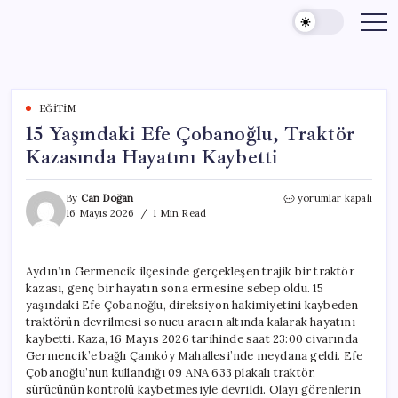
Skip
to
content
EĞITIM
15 Yaşındaki Efe Çobanoğlu, Traktör
Kazasında Hayatını Kaybetti
15
By
Can Doğan
yorumlar kapalı
Yaşındaki
16 Mayıs 2026
1 Min Read
Efe
Çobanoğlu,
Traktör
Aydın’ın Germencik ilçesinde gerçekleşen trajik bir traktör
Kazasında
kazası, genç bir hayatın sona ermesine sebep oldu. 15
Hayatını
Kaybetti
yaşındaki Efe Çobanoğlu, direksiyon hakimiyetini kaybeden
için
traktörün devrilmesi sonucu aracın altında kalarak hayatını
kaybetti. Kaza, 16 Mayıs 2026 tarihinde saat 23:00 civarında
Germencik’e bağlı Çamköy Mahallesi’nde meydana geldi. Efe
Çobanoğlu’nun kullandığı 09 ANA 633 plakalı traktör,
sürücünün kontrolü kaybetmesiyle devrildi. Olayı görenlerin