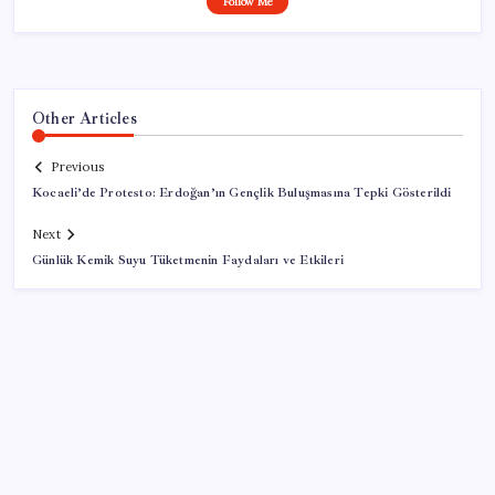
Follow Me
Other Articles
Previous
Kocaeli’de Protesto: Erdoğan’ın Gençlik Buluşmasına Tepki Gösterildi
Next
Günlük Kemik Suyu Tüketmenin Faydaları ve Etkileri