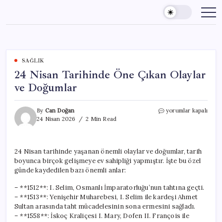
Skip
to
content
SAĞLIK
24 Nisan Tarihinde Öne Çıkan Olaylar
ve Doğumlar
24
By
Can Doğan
yorumlar kapalı
Nisan
24 Nisan 2026
2 Min Read
Tarihinde
Öne
Çıkan
24 Nisan tarihinde yaşanan önemli olaylar ve doğumlar, tarih
Olaylar
boyunca birçok gelişmeye ev sahipliği yapmıştır. İşte bu özel
ve
Doğumlar
günde kaydedilen bazı önemli anlar:
için
– **1512**: I. Selim, Osmanlı İmparatorluğu’nun tahtına geçti.
– **1513**: Yenişehir Muharebesi, I. Selim ile kardeşi Ahmet
Sultan arasında taht mücadelesinin sona ermesini sağladı.
– **1558**: İskoç Kraliçesi I. Mary, Dofen II. François ile