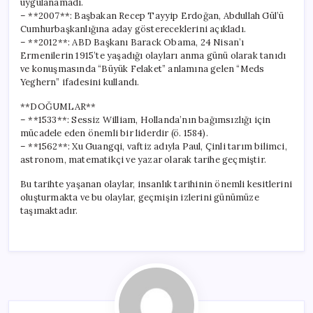
uygulanamadı.
– **2007**: Başbakan Recep Tayyip Erdoğan, Abdullah Gül’ü
Cumhurbaşkanlığına aday göstereceklerini açıkladı.
– **2012**: ABD Başkanı Barack Obama, 24 Nisan’ı
Ermenilerin 1915’te yaşadığı olayları anma günü olarak tanıdı
ve konuşmasında “Büyük Felaket” anlamına gelen “Meds
Yeghern” ifadesini kullandı.
**DOĞUMLAR**
– **1533**: Sessiz William, Hollanda’nın bağımsızlığı için
mücadele eden önemli bir liderdir (ö. 1584).
– **1562**: Xu Guangqi, vaftiz adıyla Paul, Çinli tarım bilimci,
astronom, matematikçi ve yazar olarak tarihe geçmiştir.
Bu tarihte yaşanan olaylar, insanlık tarihinin önemli kesitlerini
oluşturmakta ve bu olaylar, geçmişin izlerini günümüze
taşımaktadır.