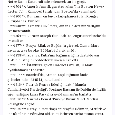
Notre Dame Katedrali’nde evlenerek tarihe geçti.
– **1704**: Amerika’nın ilk gazetesi olan The Boston News-
Letter, John Kampbell tarafından Boston’da yayımlandı.
– **1800**: Dünyanın en büyük kütüphanesi olan Kongre
Kütüphanesi kuruldu.
– **1830**: Osmanlı Hükûmeti, Yunan Devleti’nin varlığını
resmen tanıdı.
– **1854**: I. Franz Joseph ile Elisabeth, Augustinerkirche’de
evlendiler.
– **1877**: Rusya, Eflak ve Boğdan’a girerek Osmanlılara
savaş açtı ve bu olay 93 Harbi olarak anıldı.
– **1898**: İspanya, Küba’nın bağımsızlığını destekleyen
ABD’nin isteğini reddederek savaşa ilan etti.
– **1909**: İstanbul’a gelen Hareket Ordusu, 31 Mart
Ayaklanması’nı bastırdı.
– **1915**: İstanbul’da, Ermeni topluluğunun önde
gelenlerinden 2345 kişi tutuklandı.
– **1916**: Patrick Pearse liderliğindeki “İrlanda
Cumhuriyetçi Kardeşliği”, Postane Baskını ile Dublin’de İngiliz
egemenliğine karşı Paskalya Ayaklanması’nı başlattı.
– **1920**: Mustafa Kemal, Türkiye Büyük Millet Meclisi
Reisliği’ne seçildi.
– **1939**: Hatay Cumhurbaşkanı Tayfur Sökmen, Atatürk ve
İnönü’nün bir görevlisi olduğunu belirten bir konuşma yaptı.