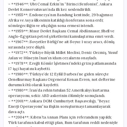
– **1946**: Ulvi Cemal Erkin’in “Birinci Senfonisi”, Ankara
Devlet Konservatuvarı’nda ilk kez seslendirildi.
– **1955**: Endonezya’nın Bandung kentinde, 29 bağımsız
Afrika ve Asya ülkesinin katıldığı konferans sona erdi;
sömürgeciliğin ve ırkçılığın sona ermesi istendi.
– **1959**: Mısır Devlet Başkanı Cemal Abdünnasır, Shell ve
Anglo-Egyptian petrol şirketlerini kamulaştırma emri verdi.
– **1967**: Sovyetler Birliği’ne ait Soyuz 1 uzay aracı, dönüş
sırasında yere düştü.
– **1972**: Türkiye Büyük Millet Meclisi, Deniz Gezmiş, Yusuf
Aslan ve Hüseyin İnan’ın idam cezalarını onayladı.
– **1978**: Ereğli Kömür İşletmesi’ndeki grizu patlamasında
17 işçi hayatını kaybetti.
– **1980**: Türkiye’de 12 Eylül Darbesi’ne giden süreçte
Genelkurmay Başkanı Orgeneral Kenan Evren, not defterine
durumu kötü olarak kaydetti.
– **1980**: İran’da rehin tutulan 52 Amerikalıyı kurtarma
operasyonu, sekiz ABD askerinin ölümüyle sonuçlandı.
– **2001**: Ankara DGM Cumhuriyet Başsavcılığı, “Beyaz
Enerji Operasyonu”na ilişkin soruşturmayı tamamlayarak
dava açtı.
– **2004**: Kıbrıs’ta Annan Planı için referandum yapıldı;
Türk tarafının kabul ettiği plan, Rum tarafının reddi nedeniyle