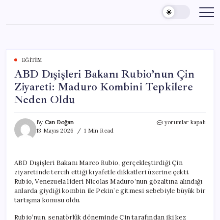
Skip
to
content
EĞITIM
ABD Dışişleri Bakanı Rubio’nun Çin
Ziyareti: Maduro Kombini Tepkilere
Neden Oldu
ABD
By
Can Doğan
yorumlar kapalı
Dışişleri
13 Mayıs 2026
1 Min Read
Bakanı
Rubio’nun
Çin
ABD Dışişleri Bakanı Marco Rubio, gerçekleştirdiği Çin
Ziyareti:
ziyaretinde tercih ettiği kıyafetle dikkatleri üzerine çekti.
Maduro
Kombini
Rubio, Venezuela lideri Nicolas Maduro’nun gözaltına alındığı
Tepkilere
anlarda giydiği kombin ile Pekin’e gitmesi sebebiyle büyük bir
Neden
tartışma konusu oldu.
Oldu
için
Rubio’nun, senatörlük döneminde Çin tarafından iki kez