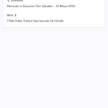
Previous
Ekonomi ve Siyasette Öne Çıkanlar – 13 Mayıs 2026
Next
7 İlde Sahte Fatura Operasyonu: 24 Gözaltı
SON YAZILAR
Türk şirket, Abu Dabi ile Dubai arasındaki seyahat
süresini 30 dakikaya indiriyor
Sinem Dedetaş, Sibel Tan Çetinkaya’yı tebrik etti
İYİ Parti’nin ‘çerçeve yasa’ teklifi reddedildi: ‘PKK