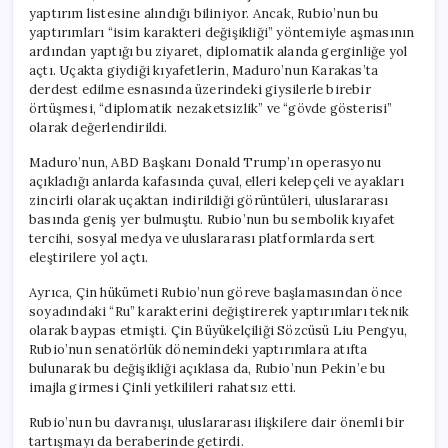
yaptırım listesine alındığı biliniyor. Ancak, Rubio’nun bu
yaptırımları “isim karakteri değişikliği” yöntemiyle aşmasının
ardından yaptığı bu ziyaret, diplomatik alanda gerginliğe yol
açtı. Uçakta giydiği kıyafetlerin, Maduro’nun Karakas’ta
derdest edilme esnasında üzerindeki giysilerle birebir
örtüşmesi, “diplomatik nezaketsizlik” ve “gövde gösterisi”
olarak değerlendirildi.
Maduro’nun, ABD Başkanı Donald Trump’ın operasyonu
açıkladığı anlarda kafasında çuval, elleri kelepçeli ve ayakları
zincirli olarak uçaktan indirildiği görüntüleri, uluslararası
basında geniş yer bulmuştu. Rubio’nun bu sembolik kıyafet
tercihi, sosyal medya ve uluslararası platformlarda sert
eleştirilere yol açtı.
Ayrıca, Çin hükümeti Rubio’nun göreve başlamasından önce
soyadındaki “Ru” karakterini değiştirerek yaptırımları teknik
olarak baypas etmişti. Çin Büyükelçiliği Sözcüsü Liu Pengyu,
Rubio’nun senatörlük dönemindeki yaptırımlara atıfta
bulunarak bu değişikliği açıklasa da, Rubio’nun Pekin’e bu
imajla girmesi Çinli yetkilileri rahatsız etti.
Rubio’nun bu davranışı, uluslararası ilişkilere dair önemli bir
tartışmayı da beraberinde getirdi.