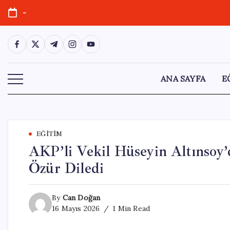
Skip
-
to
content
https://www.facebook.com/
https://twitter.com/
https://t.me/
https://www.instagram.com/
https://youtube.com/
ANA SAYFA
E
EĞITIM
AKP’li Vekil Hüseyin Altınsoy’
Özür Diledi
By
Can Doğan
16 Mayıs 2026
1 Min Read