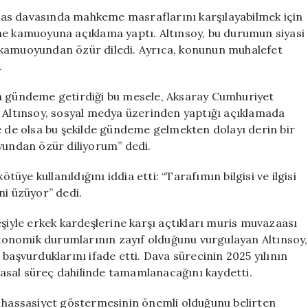
“Fakirlik
miras davasında mahkeme masraflarını karşılayabilmek için
Belgesi”
erine kamuoyuna açıklama yaptı. Altınsoy, bu durumun siyasi
Açıklaması:
 kamuoyundan özür diledi. Ayrıca, konunun muhalefet
Özür
.
Diledi
için
ın gündeme getirdiği bu mesele, Aksaray Cumhuriyet
n Altınsoy, sosyal medya üzerinden yaptığı açıklamada
e de olsa bu şekilde gündeme gelmekten dolayı derin bir
undan özür diliyorum” dedi.
ye kullanıldığını iddia etti: “Tarafımın bilgisi ve ilgisi
ni üzüyor” dedi.
eşiyle erkek kardeşlerine karşı açtıkları muris muvazaası
 ekonomik durumlarının zayıf olduğunu vurgulayan Altınsoy,
şvurduklarını ifade etti. Dava sürecinin 2025 yılının
asal süreç dahilinde tamamlanacağını kaydetti.
r hassasiyet göstermesinin önemli olduğunu belirten