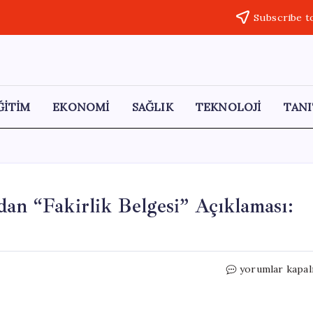
Subscribe t
ĞİTİM
EKONOMİ
SAĞLIK
TEKNOLOJİ
TANI
dan “Fakirlik Belgesi” Açıklaması:
AKP’li
yorumlar kapal
Vekil
Hüseyin
Altınsoy’dan