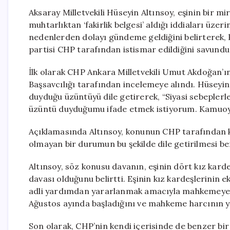
Aksaray Milletvekili Hüseyin Altınsoy, eşinin bir 
muhtarlıktan ‘fakirlik belgesi’ aldığı iddiaları üz
nedenlerden dolayı gündeme geldiğini belirterek,
partisi CHP tarafından istismar edildiğini savundu
İlk olarak CHP Ankara Milletvekili Umut Akdoğan’
Başsavcılığı tarafından incelemeye alındı. Hüseyi
duyduğu üzüntüyü dile getirerek, “Siyasi sebeplerl
üzüntü duyduğumu ifade etmek istiyorum. Kamuoy
Açıklamasında Altınsoy, konunun CHP tarafından kötü
olmayan bir durumun bu şekilde dile getirilmesi be
Altınsoy, söz konusu davanın, eşinin dört kız kard
davası olduğunu belirtti. Eşinin kız kardeşlerinin
adli yardımdan yararlanmak amacıyla mahkemeye ba
Ağustos ayında başladığını ve mahkeme harcının y
Son olarak, CHP’nin kendi içerisinde de benzer bi