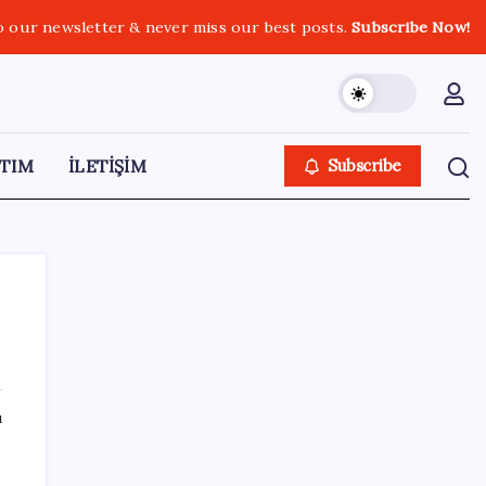
o our newsletter & never miss our best posts.
Subscribe Now!
TIM
İLETİŞİM
Subscribe
SON YAZILAR
ı
Türk şirket, Abu Dabi ile Dubai arasındaki
seyahat süresini 30 dakikaya indiriyor