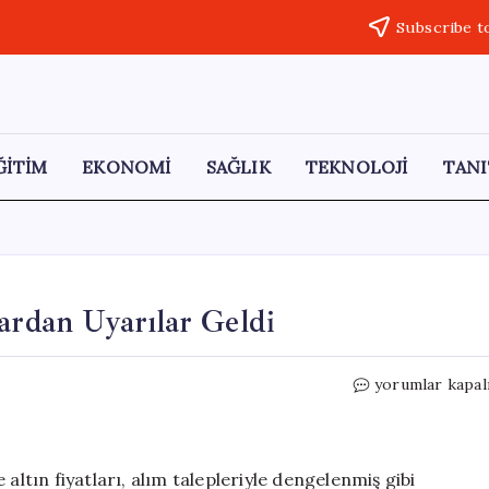
Subscribe t
ĞİTİM
EKONOMİ
SAĞLIK
TEKNOLOJİ
TANI
ardan Uyarılar Geldi
Altın
yorumlar kapal
Fiyatları
Düşüşte:
Uzmanlardan
Uyarılar
altın fiyatları, alım talepleriyle dengelenmiş gibi