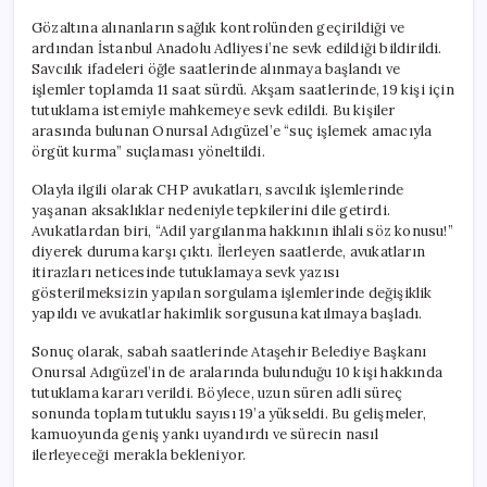
Gözaltına alınanların sağlık kontrolünden geçirildiği ve
ardından İstanbul Anadolu Adliyesi’ne sevk edildiği bildirildi.
Savcılık ifadeleri öğle saatlerinde alınmaya başlandı ve
işlemler toplamda 11 saat sürdü. Akşam saatlerinde, 19 kişi için
tutuklama istemiyle mahkemeye sevk edildi. Bu kişiler
arasında bulunan Onursal Adıgüzel’e “suç işlemek amacıyla
örgüt kurma” suçlaması yöneltildi.
Olayla ilgili olarak CHP avukatları, savcılık işlemlerinde
yaşanan aksaklıklar nedeniyle tepkilerini dile getirdi.
Avukatlardan biri, “Adil yargılanma hakkının ihlali söz konusu!”
diyerek duruma karşı çıktı. İlerleyen saatlerde, avukatların
itirazları neticesinde tutuklamaya sevk yazısı
gösterilmeksizin yapılan sorgulama işlemlerinde değişiklik
yapıldı ve avukatlar hakimlik sorgusuna katılmaya başladı.
Sonuç olarak, sabah saatlerinde Ataşehir Belediye Başkanı
Onursal Adıgüzel’in de aralarında bulunduğu 10 kişi hakkında
tutuklama kararı verildi. Böylece, uzun süren adli süreç
sonunda toplam tutuklu sayısı 19’a yükseldi. Bu gelişmeler,
kamuoyunda geniş yankı uyandırdı ve sürecin nasıl
ilerleyeceği merakla bekleniyor.