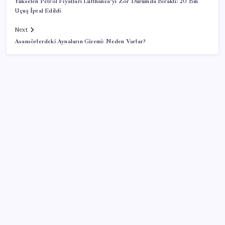
Yükselen Petrol Fiyatları Lufthansa’yı Zor Durumda Bıraktı: 20 Bin
Uçuş İptal Edildi
Next
Asansörlerdeki Aynaların Gizemi: Neden Varlar?
SON YAZILAR
Sinem Dedetaş, Sibel Tan Çetinkaya’yı tebrik etti
İYİ Parti’nin ‘çerçeve yasa’ teklifi reddedildi: ‘PKK
sözde hukuki bir organizasyon mudur ki kendini
feshetsin’