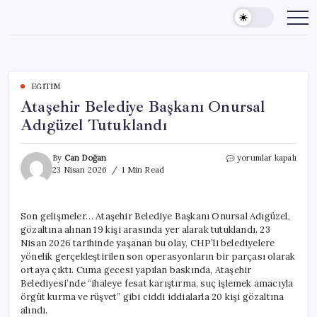
Skip
to
content
EĞITIM
Ataşehir Belediye Başkanı Onursal
Adıgüzel Tutuklandı
Ataşehir
By
Can Doğan
yorumlar kapalı
Belediye
23 Nisan 2026
1 Min Read
Başkanı
Onursal
Adıgüzel
Son gelişmeler… Ataşehir Belediye Başkanı Onursal Adıgüzel,
Tutuklandı
gözaltına alınan 19 kişi arasında yer alarak tutuklandı. 23
için
Nisan 2026 tarihinde yaşanan bu olay, CHP’li belediyelere
yönelik gerçekleştirilen son operasyonların bir parçası olarak
ortaya çıktı. Cuma gecesi yapılan baskında, Ataşehir
Belediyesi’nde “ihaleye fesat karıştırma, suç işlemek amacıyla
örgüt kurma ve rüşvet” gibi ciddi iddialarla 20 kişi gözaltına
alındı.