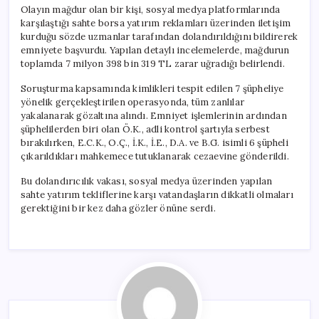
Olayın mağdur olan bir kişi, sosyal medya platformlarında
karşılaştığı sahte borsa yatırım reklamları üzerinden iletişim
kurduğu sözde uzmanlar tarafından dolandırıldığını bildirerek
emniyete başvurdu. Yapılan detaylı incelemelerde, mağdurun
toplamda 7 milyon 398 bin 319 TL zarar uğradığı belirlendi.
Soruşturma kapsamında kimlikleri tespit edilen 7 şüpheliye
yönelik gerçekleştirilen operasyonda, tüm zanlılar
yakalanarak gözaltına alındı. Emniyet işlemlerinin ardından
şüphelilerden biri olan Ö.K., adli kontrol şartıyla serbest
bırakılırken, E.C.K., O.Ç., İ.K., İ.E., D.A. ve B.G. isimli 6 şüpheli
çıkarıldıkları mahkemece tutuklanarak cezaevine gönderildi.
Bu dolandırıcılık vakası, sosyal medya üzerinden yapılan
sahte yatırım tekliflerine karşı vatandaşların dikkatli olmaları
gerektiğini bir kez daha gözler önüne serdi.