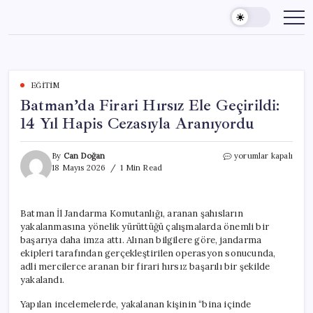
Skip
to
content
EĞITIM
Batman’da Firari Hırsız Ele Geçirildi:
14 Yıl Hapis Cezasıyla Aranıyordu
Batman’da
By
Can Doğan
yorumlar kapalı
Firari
18 Mayıs 2026
1 Min Read
Hırsız
Ele
Geçirildi:
Batman İl Jandarma Komutanlığı, aranan şahısların
14
yakalanmasına yönelik yürüttüğü çalışmalarda önemli bir
Yıl
Hapis
başarıya daha imza attı. Alınan bilgilere göre, jandarma
Cezasıyla
ekipleri tarafından gerçekleştirilen operasyon sonucunda,
Aranıyordu
adli mercilerce aranan bir firari hırsız başarılı bir şekilde
için
yakalandı.
Yapılan incelemelerde, yakalanan kişinin “bina içinde