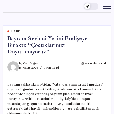
Skip
to
content
HABER
Bayram Sevinci Yerini Endişeye
Bıraktı: “Çocuklarımızı
Doyuramıyoruz”
Bayram
By
Can Doğan
yorumlar kapalı
Sevinci
13 Mayıs 2026
1 Min Read
Yerini
Endişeye
Bıraktı:
Bayram yaklaşırken iktidar, “Vatandaşlarımıza tatil müjdesi”
“Çocuklarımızı
diyerek 9 günlük resmi tatili açıkladı. Ancak, ekonomik kriz
Doyuramıyoruz”
için
nedeniyle birçok vatandaş bayram planlamaktan uzak
duruyor. Özellikle, İstanbul Mecidiyeköy’de konuşan
vatandaşlar, geçim sıkıntılarını ve yoksulluklarını dile
getirerek, tatil hayalinin kendileri için gerçekçilikten uzak
olduğunu ifade etti.