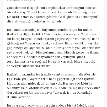
Çocuklarının ihtiyaçlarını karşılamakta zorlandığını belirten
bir vatandaş, “Devlet bize o fırsatı tanımadı. İki çocuğum var.
Ne tatili? Önce eve ekmek götürmeyi düşünmek zorundayım,”
diyerek yaşadığı zorlukları vurguladı.
Bir emekli vatandaş ise bayramın kendileri için bir anlam
ifade etmediğini belirtti. “Bizim için bayram yok. Cebimizde
bir kuruş bile yok. Nasıl bayram geçireceğiz? Memlekete nasıl
gideceğim? Yol parası oldukça yüksek. Biz emeklilik maaşıyla
geçinmeye çalışıyoruz. Şu an bir kuruş param yok, dışarıda bir
şey yiyebilmek için bile zorlanıyorum. Misafir gelse, ne ikram
edeceğim? Önceden bayramlar çok keyifliydi, şimdi
torunlarıma ne vereceğim? Hazırlık yapacak bütçemiz yok,”
sözleriyle sıkıntılarını aktardı.
Başka bir vatandaş ise işsizlik ve artan ulaşım maliyetleriyle
ilgili konuştu. “Bayram tatili nasıl geçer ki? Şu anda işsizim.
Maddi açıdan gidecek durumum yok. Her şey çok kötü. İş
bulamıyorsun, otobüs biletleri 2.5-3 bin lira. Nasıl gideceksin?
Gerçekten zor bir durumdayız,” diyerek içinde bulunduğu
durumu özetledi.
Bu bayram, birçok vatandaş için sadece bir tatil değil, aynı