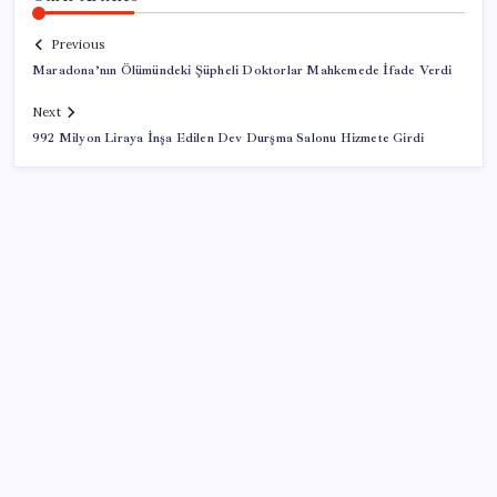
Previous
Maradona’nın Ölümündeki Şüpheli Doktorlar Mahkemede İfade Verdi
Next
992 Milyon Liraya İnşa Edilen Dev Durşma Salonu Hizmete Girdi
SON YAZILAR
Türk şirket, Abu Dabi ile Dubai arasındaki seyahat
süresini 30 dakikaya indiriyor
Sinem Dedetaş, Sibel Tan Çetinkaya’yı tebrik etti