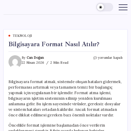
Skip
to
content
TEKNOLOJI
Bilgisayara Format Nasıl Atılır?
Bilgisayara
By
Can Doğan
yorumlar kapalı
Format
22 Nisan 2026
2 Min Read
Nasıl
Atılır?
için
Bilgisayara format atmak, sistemde oluşan hataları gidermek,
performansı artırmak veya tamamen temiz bir başlangıç
yapmak için uygulanan bir işlemdir. Format atma işlemi,
bilgisayarın işletim sisteminin silinip yeniden kurulması
anlamına gelir. Bu işlem sayesinde virüsler, gereksiz dosyalar
ve sistem hataları ortadan kaldırılır. Ancak format atmadan
önce dikkat edilmesi gereken bazı önemli noktalar vardır.
Öncelikle format işlemine başlamadan önce verilerin
yedeklenmesi gerekir. Bilgisayarda bulunan belgeler,