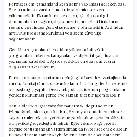
Format işlemi tamamlandıktan sonra yapılması gereken bazı
önemli adımlar vardır. Öncelikle sürücüler (driver)
yüklenmelidir. Ekran kartı, ses kartı, ağ adaptörü gibi
donanımların düzgün çalışabilmesi için üretici firmaların
resmi sitelerinden güncel sürücüler indirilmelidir. Ardından
antivirüs programı kurulmalı ve sistem güvenliği
sağlanmalıdır.
Gerekli programlar da yeniden yüklenmelidir. Ofis
programları, internet tarayıcıları ve diğer ihtiyaç duyulan
yazılımlar kurulabilir. Ayrıca yedeklenen dosyalar tekrar
bilgisayara aktarılabilir.
Format atmanın avantajları olduğu gibi bazı dezavantajları da
vardır. Avantaj olarak sistem hızlanır, hatalar giderilir ve temiz
bir başlangıç yapılır. Dezavantaj olarak ise tüm programların
yeniden kurulması gerekir ve zaman alıcı bir işlem olabilir.
Sonuç olarak bilgisayara format atmak, doğru adımlar
izlendiğinde oldukça etkili bir çözüm yöntemidir. Ancak veri
kaybını önlemek için yedekleme yapılmalı ve işlemler dikkatli
bir şekilde gerçekleştirilmelidir. Eğer teknik bilgi yeterli
değilse bir uzmandan yardım almak da iyi bir seçenek olabilir.
Bu sayede hem zaman kaybı önlenir hem de olası hataların