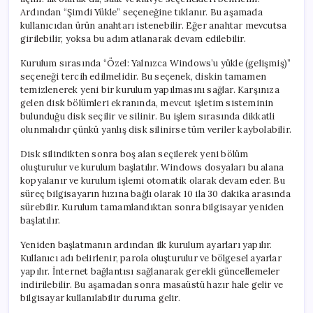
Ardından “Şimdi Yükle” seçeneğine tıklanır. Bu aşamada
kullanıcıdan ürün anahtarı istenebilir. Eğer anahtar mevcutsa
girilebilir, yoksa bu adım atlanarak devam edilebilir.
Kurulum sırasında “Özel: Yalnızca Windows’u yükle (gelişmiş)”
seçeneği tercih edilmelidir. Bu seçenek, diskin tamamen
temizlenerek yeni bir kurulum yapılmasını sağlar. Karşınıza
gelen disk bölümleri ekranında, mevcut işletim sisteminin
bulunduğu disk seçilir ve silinir. Bu işlem sırasında dikkatli
olunmalıdır çünkü yanlış disk silinirse tüm veriler kaybolabilir.
Disk silindikten sonra boş alan seçilerek yeni bölüm
oluşturulur ve kurulum başlatılır. Windows dosyaları bu alana
kopyalanır ve kurulum işlemi otomatik olarak devam eder. Bu
süreç bilgisayarın hızına bağlı olarak 10 ila 30 dakika arasında
sürebilir. Kurulum tamamlandıktan sonra bilgisayar yeniden
başlatılır.
Yeniden başlatmanın ardından ilk kurulum ayarları yapılır.
Kullanıcı adı belirlenir, parola oluşturulur ve bölgesel ayarlar
yapılır. İnternet bağlantısı sağlanarak gerekli güncellemeler
indirilebilir. Bu aşamadan sonra masaüstü hazır hale gelir ve
bilgisayar kullanılabilir duruma gelir.