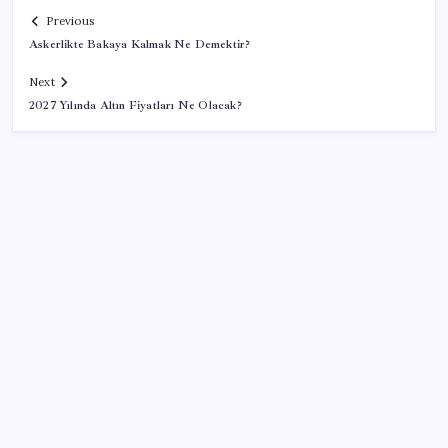
Previous
Askerlikte Bakaya Kalmak Ne Demektir?
Next
2027 Yılında Altın Fiyatları Ne Olacak?
SON YAZILAR
Artık çalışan primi tazminata yansıyacak
Airbnb, ürün geliştirme süreçlerinde yapay zekayı
kullanıyor