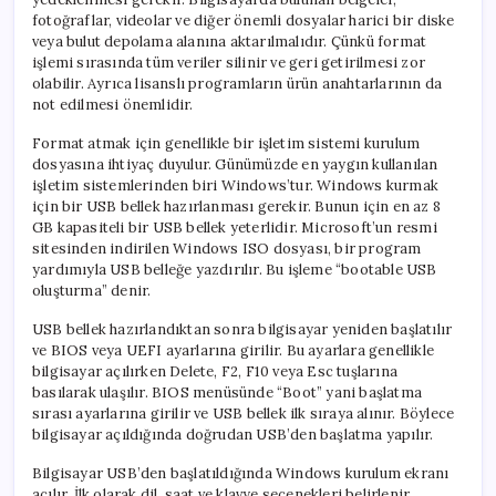
fotoğraflar, videolar ve diğer önemli dosyalar harici bir diske
veya bulut depolama alanına aktarılmalıdır. Çünkü format
işlemi sırasında tüm veriler silinir ve geri getirilmesi zor
olabilir. Ayrıca lisanslı programların ürün anahtarlarının da
not edilmesi önemlidir.
Format atmak için genellikle bir işletim sistemi kurulum
dosyasına ihtiyaç duyulur. Günümüzde en yaygın kullanılan
işletim sistemlerinden biri Windows’tur. Windows kurmak
için bir USB bellek hazırlanması gerekir. Bunun için en az 8
GB kapasiteli bir USB bellek yeterlidir. Microsoft’un resmi
sitesinden indirilen Windows ISO dosyası, bir program
yardımıyla USB belleğe yazdırılır. Bu işleme “bootable USB
oluşturma” denir.
USB bellek hazırlandıktan sonra bilgisayar yeniden başlatılır
ve BIOS veya UEFI ayarlarına girilir. Bu ayarlara genellikle
bilgisayar açılırken Delete, F2, F10 veya Esc tuşlarına
basılarak ulaşılır. BIOS menüsünde “Boot” yani başlatma
sırası ayarlarına girilir ve USB bellek ilk sıraya alınır. Böylece
bilgisayar açıldığında doğrudan USB’den başlatma yapılır.
Bilgisayar USB’den başlatıldığında Windows kurulum ekranı
açılır. İlk olarak dil, saat ve klavye seçenekleri belirlenir.