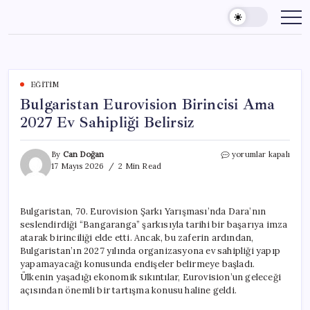
Skip
to
content
EĞITIM
Bulgaristan Eurovision Birincisi Ama
2027 Ev Sahipliği Belirsiz
Bulgaristan
By
Can Doğan
yorumlar kapalı
Eurovision
17 Mayıs 2026
2 Min Read
Birincisi
Ama
2027
Bulgaristan, 70. Eurovision Şarkı Yarışması’nda Dara’nın
Ev
seslendirdiği “Bangaranga” şarkısıyla tarihi bir başarıya imza
Sahipliği
Belirsiz
atarak birinciliği elde etti. Ancak, bu zaferin ardından,
için
Bulgaristan’ın 2027 yılında organizasyona ev sahipliği yapıp
yapamayacağı konusunda endişeler belirmeye başladı.
Ülkenin yaşadığı ekonomik sıkıntılar, Eurovision’un geleceği
açısından önemli bir tartışma konusu haline geldi.