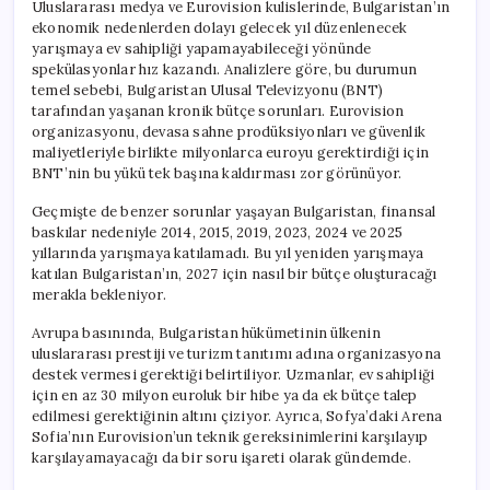
Uluslararası medya ve Eurovision kulislerinde, Bulgaristan’ın
ekonomik nedenlerden dolayı gelecek yıl düzenlenecek
yarışmaya ev sahipliği yapamayabileceği yönünde
spekülasyonlar hız kazandı. Analizlere göre, bu durumun
temel sebebi, Bulgaristan Ulusal Televizyonu (BNT)
tarafından yaşanan kronik bütçe sorunları. Eurovision
organizasyonu, devasa sahne prodüksiyonları ve güvenlik
maliyetleriyle birlikte milyonlarca euroyu gerektirdiği için
BNT’nin bu yükü tek başına kaldırması zor görünüyor.
Geçmişte de benzer sorunlar yaşayan Bulgaristan, finansal
baskılar nedeniyle 2014, 2015, 2019, 2023, 2024 ve 2025
yıllarında yarışmaya katılamadı. Bu yıl yeniden yarışmaya
katılan Bulgaristan’ın, 2027 için nasıl bir bütçe oluşturacağı
merakla bekleniyor.
Avrupa basınında, Bulgaristan hükümetinin ülkenin
uluslararası prestiji ve turizm tanıtımı adına organizasyona
destek vermesi gerektiği belirtiliyor. Uzmanlar, ev sahipliği
için en az 30 milyon euroluk bir hibe ya da ek bütçe talep
edilmesi gerektiğinin altını çiziyor. Ayrıca, Sofya’daki Arena
Sofia’nın Eurovision’un teknik gereksinimlerini karşılayıp
karşılayamayacağı da bir soru işareti olarak gündemde.