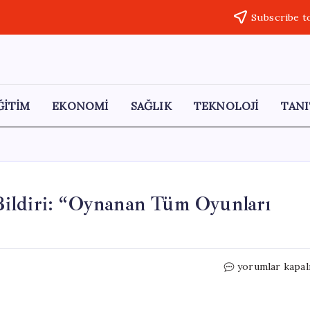
Subscribe t
ĞİTİM
EKONOMİ
SAĞLIK
TEKNOLOJİ
TANI
ildiri: “Oynanan Tüm Oyunları
CHP
yorumlar kapal
İl
Başkanlarından
Ortak