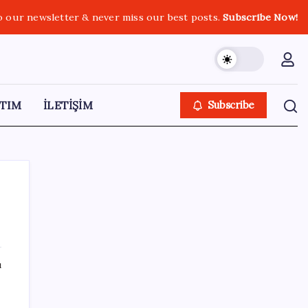
o our newsletter & never miss our best posts.
Subscribe Now!
TIM
İLETİŞİM
Subscribe
SON YAZILAR
ı
MacBook Ultra için Geri Sayım Başladı: İşte
Bilinenler