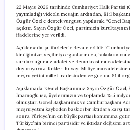
22 Mayıs 2026 tarihinde Cumhuriyet Halk Partisi (
yayımladığı videolu mesajın ardından, 81 il başkan
Özgür Özel’e destek vurgusu yapılarak, “Genel Baş
açıktır. Sayın Özgür Özel, partimizin kurultayının 
ifadelerine yer verildi.
Açıklamada, şu ifadelerle devam edildi: “Cumhuriyet
kimliğimize, seçilmiş organlarımıza, hukukumuza v
sürdürdüğümüz adalet ve demokrasi mücadelesine 
duyuruyoruz. Kökleri Kuvayı Milliye mücadelesine 
meşruiyetini millet iradesinden ve gücünü 81 il örg
Açıklamada “Genel Başkanımız Sayın Özgür Özel, ku
İmamoğlu ise, üyelerimizin ve toplamda 15,5 mily
olmuştur. Genel Başkanımız ve Cumhurbaşkanı Ada
meşruiyetini kaybeden baskıcı bir iktidara karşı tar
sonra Türkiye’nin en büyük partisi konumuna geti
Türkiye’nin birinci partisidir ve iktidar değişimi a