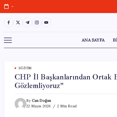
Skip
-
to
content
https://www.facebook.com/
https://twitter.com/
https://t.me/
https://www.instagram.com/
https://youtube.com/
ANA SAYFA
E
EĞITIM
CHP İl Başkanlarından Ortak B
Gözlemliyoruz”
By
Can Doğan
22 Mayıs 2026
2 Min Read