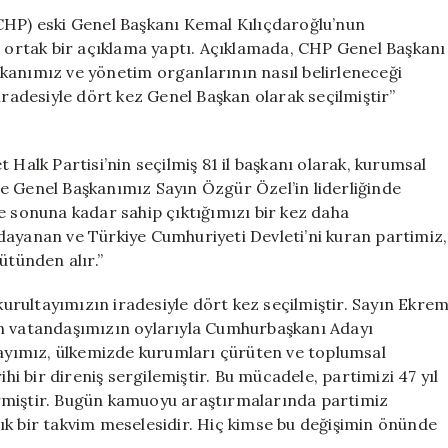
Bildiri:
CHP) eski Genel Başkanı Kemal Kılıçdaroğlu’nun
“Oynanan
ı ortak bir açıklama yaptı. Açıklamada, CHP Genel Başkanı
Tüm
kanımız ve yönetim organlarının nasıl belirleneceği
Oyunları
iradesiyle dört kez Genel Başkan olarak seçilmiştir”
Gözlemliyoruz
için
 Halk Partisi’nin seçilmiş 81 il başkanı olarak, kurumsal
e Genel Başkanımız Sayın Özgür Özel’in liderliğinde
sonuna kadar sahip çıktığımızı bir kez daha
dayanan ve Türkiye Cumhuriyeti Devleti’ni kuran partimiz,
ütünden alır.”
rultayımızın iradesiyle dört kez seçilmiştir. Sayın Ekre
on vatandaşımızın oylarıyla Cumhurbaşkanı Adayı
yımız, ülkemizde kurumları çürüten ve toplumsal
ihi bir direniş sergilemiştir. Bu mücadele, partimizi 47 yıl
rmiştir. Bugün kamuoyu araştırmalarında partimiz
rtık bir takvim meselesidir. Hiç kimse bu değişimin önünde