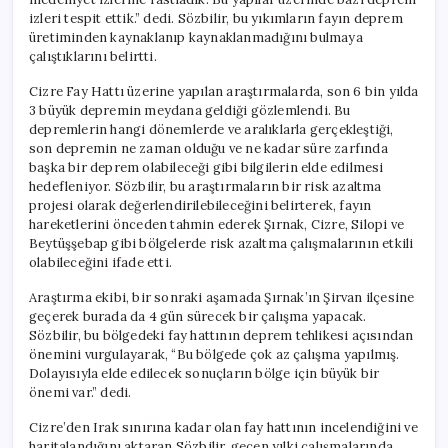
izleri tespit ettik.” dedi. Sözbilir, bu yıkımların fayın deprem
üretiminden kaynaklanıp kaynaklanmadığını bulmaya
çalıştıklarını belirtti.
Cizre Fay Hattı üzerine yapılan araştırmalarda, son 6 bin yılda
3 büyük depremin meydana geldiği gözlemlendi. Bu
depremlerin hangi dönemlerde ve aralıklarla gerçekleştiği,
son depremin ne zaman olduğu ve ne kadar süre zarfında
başka bir deprem olabileceği gibi bilgilerin elde edilmesi
hedefleniyor. Sözbilir, bu araştırmaların bir risk azaltma
projesi olarak değerlendirilebileceğini belirterek, fayın
hareketlerini önceden tahmin ederek Şırnak, Cizre, Silopi ve
Beytüşşebap gibi bölgelerde risk azaltma çalışmalarının etkili
olabileceğini ifade etti.
Araştırma ekibi, bir sonraki aşamada Şırnak’ın Şirvan ilçesine
geçerek burada da 4 gün sürecek bir çalışma yapacak.
Sözbilir, bu bölgedeki fay hattının deprem tehlikesi açısından
önemini vurgulayarak, “Bu bölgede çok az çalışma yapılmış.
Dolayısıyla elde edilecek sonuçların bölge için büyük bir
önemi var.” dedi.
Cizre’den Irak sınırına kadar olan fay hattının incelendiğini ve
haritalandığını aktaran Sözbilir, geçen yılki çalışmalarında