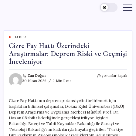
Skip
to
content
HABER
Cizre Fay Hattı Üzerindeki
Araştırmalar: Deprem Riski ve Geçmişi
İnceleniyor
Cizre
By
Can Doğan
yorumlar kapalı
Fay
30 Nisan 2026
2 Min Read
Hattı
Üzerindeki
Araştırmalar:
Cizre Fay Hattı’nın deprem potansiyelini belirlemek için
Deprem
başlatılan bilimsel çalışmalar, Dokuz Eylül Üniversitesi (DEÜ)
Riski
ve
Deprem Araştırma ve Uygulama Merkezi Müdürü Prof. Dr.
Geçmişi
Hasan Sözbilir liderliğinde gerçekleştiriliyor. İçişleri
İnceleniyor
Bakanlığı, Enerji ve Tabii Kaynaklar Bakanlığı ile Sanayi ve
için
Teknoloji Bakanlığı’nın katkılarıyla hayata geçirilen “Türkiye
Diri Faylarının Paleosismolojik Özelliklerinin Belirlenmesi