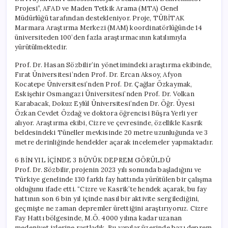
Projesi”, AFAD ve Maden Tetkik Arama (MTA) Genel
Müdürlüğü tarafından destekleniyor. Proje, TÜBİTAK
Marmara Araştırma Merkezi (MAM) koordinatörlüğünde 14
üniversiteden 100’den fazla araştırmacının katılımıyla
yürütülmektedir.
Prof. Dr. Hasan Sözbilir’in yönetimindeki araştırma ekibinde,
Fırat Üniversitesi’nden Prof. Dr. Ercan Aksoy, Afyon
Kocatepe Üniversitesi’nden Prof. Dr. Çağlar Özkaymak,
Eskişehir Osmangazi Üniversitesi’nden Prof. Dr. Volkan
Karabacak, Dokuz Eylül Üniversitesi’nden Dr. Öğr. Üyesi
Özkan Cevdet Özdağ ve doktora öğrencisi Büşra Yerli yer
alıyor. Araştırma ekibi, Cizre ve çevresinde, özellikle Kasrik
beldesindeki Tüneller mevkisinde 20 metre uzunluğunda ve 3
metre derinliğinde hendekler açarak incelemeler yapmaktadır.
6 BİN YIL İÇİNDE 3 BÜYÜK DEPREM GÖRÜLDÜ
Prof. Dr. Sözbilir, projenin 2023 yılı sonunda başladığını ve
Türkiye genelinde 130 farklı fay hattında yürütülen bir çalışma
olduğunu ifade etti. “Cizre ve Kasrik’te hendek açarak, bu fay
hattının son 6 bin yıl içinde nasıl bir aktivite sergilediğini,
geçmişte ne zaman depremler ürettiğini araştırıyoruz. Cizre
Fay Hattı bölgesinde, M.Ö. 4000 yılına kadar uzanan
medeniyet izlerine rastladık. Bu yapılar üzerinde bazı deprem