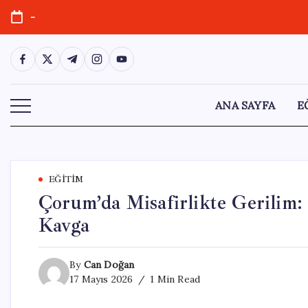
Skip
-
to
content
https://www.facebook.com/
https://twitter.com/
https://t.me/
https://www.instagram.com/
https://youtube.com/
ANA SAYFA
E
EĞITIM
Çorum’da Misafirlikte Gerilim:
Kavga
By
Can Doğan
17 Mayıs 2026
1 Min Read