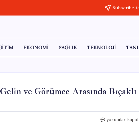
Subscribe t
ĞİTİM
EKONOMİ
SAĞLIK
TEKNOLOJİ
TANI
 Gelin ve Görümce Arasında Bıçaklı
Çorum’da
yorumlar kapal
Misafirlikte
Gerilim:
Gelin