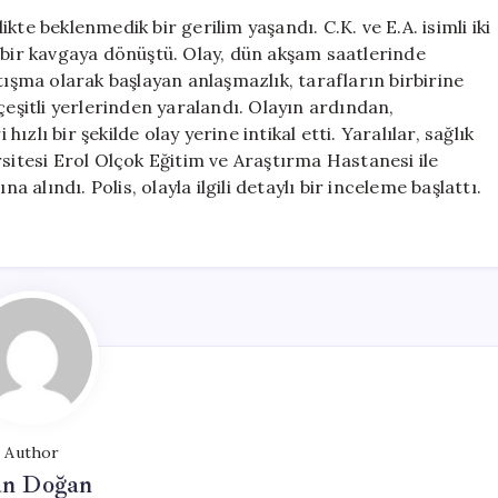
ve
te beklenmedik bir gerilim yaşandı. C.K. ve E.A. isimli iki
Görümce
 bir kavgaya dönüştü. Olay, dün akşam saatlerinde
Arasında
tışma olarak başlayan anlaşmazlık, tarafların birbirine
Bıçaklı
çeşitli yerlerinden yaralandı. Olayın ardından,
Kavga
hızlı bir şekilde olay yerine intikal etti. Yaralılar, sağlık
için
rsitesi Erol Olçok Eğitim ve Araştırma Hastanesi ile
a alındı. Polis, olayla ilgili detaylı bir inceleme başlattı.
Author
n Doğan