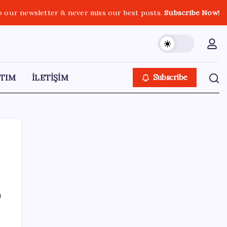
o our newsletter & never miss our best posts.
Subscribe Now!
TIM
İLETİŞİM
Subscribe
SON YAZILAR
ı
Sinem Dedetaş, Sibel Tan Çetinkaya’yı
tebrik etti