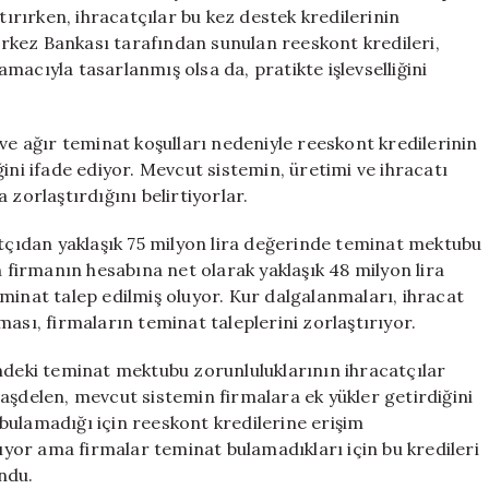
için
tırırken, ihracatçılar bu kez destek kredilerinin
Merkez Bankası tarafından sunulan reeskont kredileri,
acıyla tasarlanmış olsa da, pratikte işlevselliğini
ve ağır teminat koşulları nedeniyle reeskont kredilerinin
ini ifade ediyor. Mevcut sistemin, üretimi ve ihracatı
 zorlaştırdığını belirtiyorlar.
atçıdan yaklaşık 75 milyon lira değerinde teminat mektubu
n firmanın hesabına net olarak yaklaşık 48 milyon lira
minat talep edilmiş oluyor. Kur dalgalanmaları, ihracat
rtması, firmaların teminat taleplerini zorlaştırıyor.
indeki teminat mektubu zorunluluklarının ihracatçılar
aşdelen, mevcut sistemin firmalara ek yükler getirdiğini
bulamadığı için reeskont kredilerine erişim
lıyor ama firmalar teminat bulamadıkları için bu kredileri
ndu.