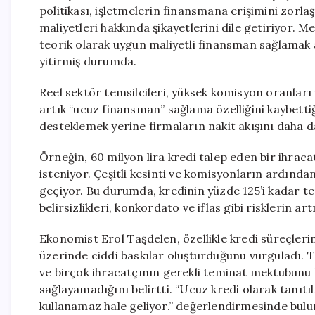
politikası, işletmelerin finansmana erişimini zorlaş
maliyetleri hakkında şikayetlerini dile getiriyor. 
teorik olarak uygun maliyetli finansman sağlamak am
yitirmiş durumda.
Reel sektör temsilcileri, yüksek komisyon oranları 
artık “ucuz finansman” sağlama özelliğini kaybettiğ
desteklemek yerine firmaların nakit akışını daha da
Örneğin, 60 milyon lira kredi talep eden bir ihrac
isteniyor. Çeşitli kesinti ve komisyonların ardında
geçiyor. Bu durumda, kredinin yüzde 125’i kadar te
belirsizlikleri, konkordato ve iflas gibi risklerin a
Ekonomist Erol Taşdelen, özellikle kredi süreçler
üzerinde ciddi baskılar oluşturduğunu vurguladı. T
ve birçok ihracatçının gerekli teminat mektubunu 
sağlayamadığını belirtti. “Ucuz kredi olarak tanıtı
kullanamaz hale geliyor.” değerlendirmesinde bulu