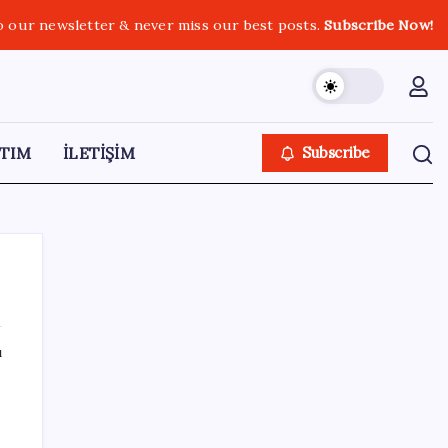
o our newsletter & never miss our best posts.
Subscribe Now!
TIM
İLETİŞİM
Subscribe
ı
SON YAZILAR
Bloomberg Businessweek Türkiye’nin 142.
sayısı çıktı