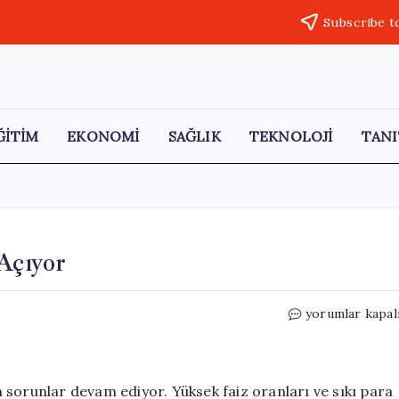
Subscribe t
ĞİTİM
EKONOMİ
SAĞLIK
TEKNOLOJİ
TANI
Açıyor
Destek
yorumlar kapal
Kredileri
Kayıplara
Yol
Açıyor
 sorunlar devam ediyor. Yüksek faiz oranları ve sıkı para