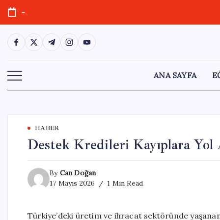
Skip
-
to
content
https://www.facebook.com/
https://twitter.com/
https://t.me/
https://www.instagram.com/
https://youtube.com/
ANA SAYFA
E
HABER
Destek Kredileri Kayıplara Yol 
By
Can Doğan
17 Mayıs 2026
1 Min Read
Türkiye’deki üretim ve ihracat sektöründe yaşanan