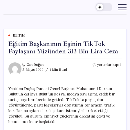
Skip
to
content
EĞITIM
Eğitim Başkanının Eşinin TikTok
Paylaşımı Yüzünden 313 Bin Lira Ceza
Eğitim
By
Can Doğan
yorumlar kapalı
Başkanının
15 Mayıs 2026
1 Min Read
Eşinin
TikTok
Paylaşımı
Yeniden Doğuş Partisi Genel Başkanı Muhammed Dursun
Yüzünden
Bulut’un eşi İhya Bulut’un sosyal medya paylaşımı, ciddi bir
313
Bin
tartışmayı beraberinde getirdi. TikTok’ta paylaşılan
Lira
görüntülerde, parti logolarıyla donatılmış bir aracın, trafik
Ceza
kurallarına aykırı olarak çakar sistemiyle hareket ettiği
için
görüldü. Bu durum, emniyet güçlerinin dikkatini çekti ve
hemen inceleme başlatıldı.