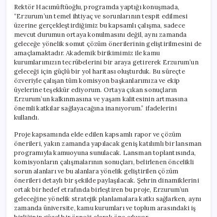
Rektör Hacımüftüoğlu, programda yaptığı konuşmada,
“Erzurum’un temel ihtiyaç ve sorunlarının tespit edilmesi
üzerine gerçekleştirdiğimiz bu kapsamlı çalışma, sadece
mevcut durumun ortaya konulmasını değil, aynı zamanda
geleceğe yönelik somut çözüm önerilerinin geliştirilmesini de
amaçlamaktadır. Akademik birikimimiz ile kamu
kurumlarımızın tecrübelerini bir araya getirerek Erzurum’un
geleceği için güçlü bir yol haritası oluşturduk. Bu süreçte
özveriyle çalışan tüm komisyon başkanlarımıza ve ekip
üyelerine teşekkür ediyorum. Ortaya çıkan sonuçların
Erzurum’un kalkınmasına ve yaşam kalitesinin artmasına
önemli katkılar sağlayacağına inanıyorum.” ifadelerini
kullandı.
Proje kapsamında elde edilen kapsamlı rapor ve çözüm
önerileri, yakın zamanda yapılacak geniş katılımlı bir lansman
programıyla kamuoyuna sunulacak. Lansman toplantısında,
komisyonların çalışmalarının sonuçları, belirlenen öncelikli
sorun alanları ve bu alanlara yönelik geliştirilen çözüm
önerileri detaylı bir şekilde paylaşılacak. Şehrin dinamiklerini
ortak bir hedef etrafında birleştiren bu proje, Erzurum’un
geleceğine yönelik stratejik planlamalara katkı sağlarken, aynı
zamanda üniversite, kamu kurumları ve toplum arasındaki iş