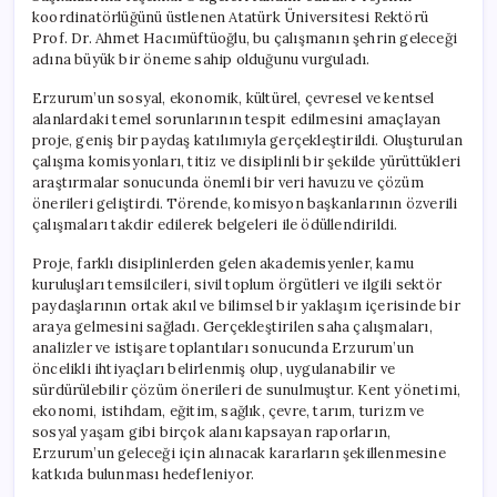
koordinatörlüğünü üstlenen Atatürk Üniversitesi Rektörü
Prof. Dr. Ahmet Hacımüftüoğlu, bu çalışmanın şehrin geleceği
adına büyük bir öneme sahip olduğunu vurguladı.
Erzurum’un sosyal, ekonomik, kültürel, çevresel ve kentsel
alanlardaki temel sorunlarının tespit edilmesini amaçlayan
proje, geniş bir paydaş katılımıyla gerçekleştirildi. Oluşturulan
çalışma komisyonları, titiz ve disiplinli bir şekilde yürüttükleri
araştırmalar sonucunda önemli bir veri havuzu ve çözüm
önerileri geliştirdi. Törende, komisyon başkanlarının özverili
çalışmaları takdir edilerek belgeleri ile ödüllendirildi.
Proje, farklı disiplinlerden gelen akademisyenler, kamu
kuruluşları temsilcileri, sivil toplum örgütleri ve ilgili sektör
paydaşlarının ortak akıl ve bilimsel bir yaklaşım içerisinde bir
araya gelmesini sağladı. Gerçekleştirilen saha çalışmaları,
analizler ve istişare toplantıları sonucunda Erzurum’un
öncelikli ihtiyaçları belirlenmiş olup, uygulanabilir ve
sürdürülebilir çözüm önerileri de sunulmuştur. Kent yönetimi,
ekonomi, istihdam, eğitim, sağlık, çevre, tarım, turizm ve
sosyal yaşam gibi birçok alanı kapsayan raporların,
Erzurum’un geleceği için alınacak kararların şekillenmesine
katkıda bulunması hedefleniyor.