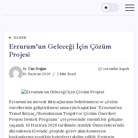
Skip
to
content
HABER
Erzurum’un Geleceği İçin Çözüm
Projesi
Erzurum’un
By
Can Doğan
yorumlar kapalı
Geleceği
10 Haziran 2026
2 Min Read
İçin
Çözüm
Projesi
için
Erzurum’un mevcut ihtiyaçlarının belirlenmesi ve çözüm
önerilerinin geliştirilmesi amacıyla başlatılan “Erzurum’un
Temel İhtiyaç/Sorunlarının Tespiti ve Çözüm Önerileri
Projesi Destek Programı” çerçevesinde önemli bir gelişme
yaşandı. 10 Haziran 2026 tarihinde Atatürk Üniversitesi’nde
düzenlenen törende, projede görev alan komisyon
başkanlarına teşekkür belgeleri takdim edildi. Projenin