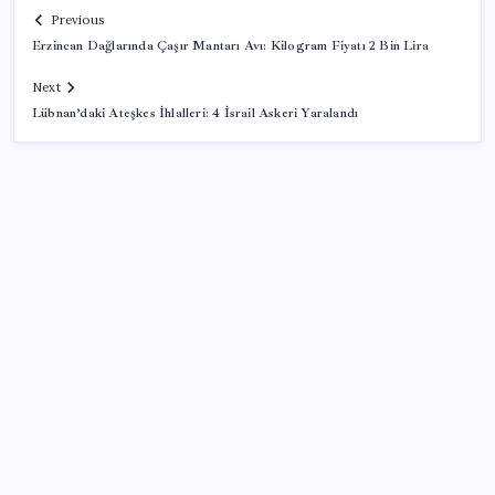
Previous
Erzincan Dağlarında Çaşır Mantarı Avı: Kilogram Fiyatı 2 Bin Lira
Next
Lübnan’daki Ateşkes İhlalleri: 4 İsrail Askeri Yaralandı
SON YAZILAR
ABD, İran-Umman anlaşması sonrası ablukayı
kaldıracak
Hazine nakit gerçekleşmeleri 395,7 milyar TL açık
verdi