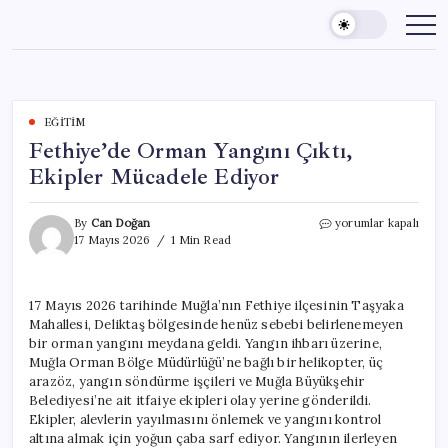
Skip
to
content
EĞITIM
Fethiye’de Orman Yangını Çıktı,
Ekipler Mücadele Ediyor
Fethiye’de
By
Can Doğan
yorumlar kapalı
Orman
17 Mayıs 2026
1 Min Read
Yangını
Çıktı,
Ekipler
17 Mayıs 2026 tarihinde Muğla’nın Fethiye ilçesinin Taşyaka
Mücadele
Mahallesi, Deliktaş bölgesinde henüz sebebi belirlenemeyen
Ediyor
için
bir orman yangını meydana geldi. Yangın ihbarı üzerine,
Muğla Orman Bölge Müdürlüğü’ne bağlı bir helikopter, üç
arazöz, yangın söndürme işçileri ve Muğla Büyükşehir
Belediyesi’ne ait itfaiye ekipleri olay yerine gönderildi.
Ekipler, alevlerin yayılmasını önlemek ve yangını kontrol
altına almak için yoğun çaba sarf ediyor. Yangının ilerleyen