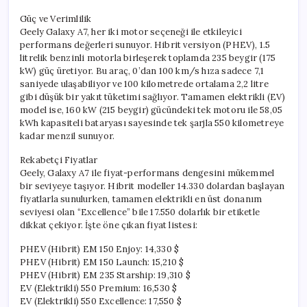
Güç ve Verimlilik
Geely Galaxy A7, her iki motor seçeneği ile etkileyici
performans değerleri sunuyor. Hibrit versiyon (PHEV), 1.5
litrelik benzinli motorla birleşerek toplamda 235 beygir (175
kW) güç üretiyor. Bu araç, 0’dan 100 km/s hıza sadece 7,1
saniyede ulaşabiliyor ve 100 kilometrede ortalama 2,2 litre
gibi düşük bir yakıt tüketimi sağlıyor. Tamamen elektrikli (EV)
model ise, 160 kW (215 beygir) gücündeki tek motoru ile 58,05
kWh kapasiteli bataryası sayesinde tek şarjla 550 kilometreye
kadar menzil sunuyor.
Rekabetçi Fiyatlar
Geely, Galaxy A7 ile fiyat-performans dengesini mükemmel
bir seviyeye taşıyor. Hibrit modeller 14.330 dolardan başlayan
fiyatlarla sunulurken, tamamen elektrikli en üst donanım
seviyesi olan “Excellence” bile 17.550 dolarlık bir etiketle
dikkat çekiyor. İşte öne çıkan fiyat listesi:
PHEV (Hibrit) EM 150 Enjoy: 14,330 $
PHEV (Hibrit) EM 150 Launch: 15,210 $
PHEV (Hibrit) EM 235 Starship: 19,310 $
EV (Elektrikli) 550 Premium: 16,530 $
EV (Elektrikli) 550 Excellence: 17,550 $