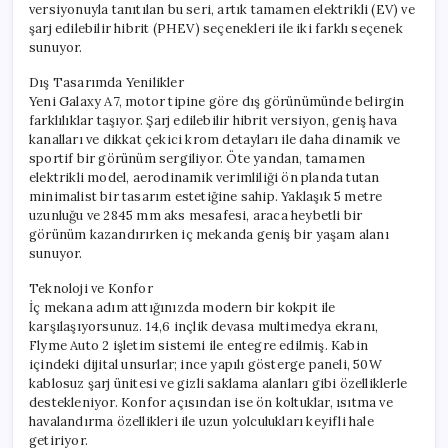
versiyonuyla tanıtılan bu seri, artık tamamen elektrikli (EV) ve
şarj edilebilir hibrit (PHEV) seçenekleri ile iki farklı seçenek
sunuyor.
Dış Tasarımda Yenilikler
Yeni Galaxy A7, motor tipine göre dış görünümünde belirgin
farklılıklar taşıyor. Şarj edilebilir hibrit versiyon, geniş hava
kanalları ve dikkat çekici krom detayları ile daha dinamik ve
sportif bir görünüm sergiliyor. Öte yandan, tamamen
elektrikli model, aerodinamik verimliliği ön planda tutan
minimalist bir tasarım estetiğine sahip. Yaklaşık 5 metre
uzunluğu ve 2845 mm aks mesafesi, araca heybetli bir
görünüm kazandırırken iç mekanda geniş bir yaşam alanı
sunuyor.
Teknoloji ve Konfor
İç mekana adım attığınızda modern bir kokpit ile
karşılaşıyorsunuz. 14,6 inçlik devasa multimedya ekranı,
Flyme Auto 2 işletim sistemi ile entegre edilmiş. Kabin
içindeki dijital unsurlar; ince yapılı gösterge paneli, 50W
kablosuz şarj ünitesi ve gizli saklama alanları gibi özelliklerle
destekleniyor. Konfor açısından ise ön koltuklar, ısıtma ve
havalandırma özellikleri ile uzun yolculukları keyifli hale
getiriyor.