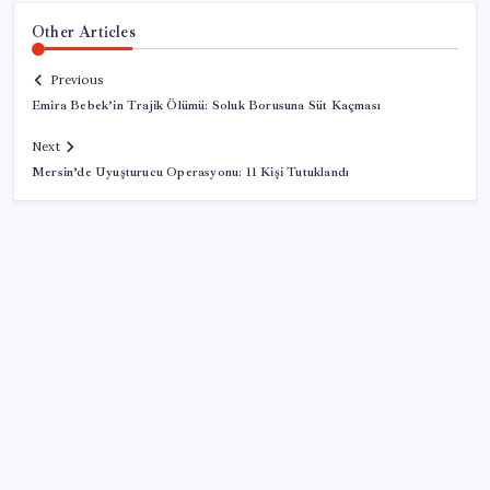
Other Articles
Previous
Emira Bebek’in Trajik Ölümü: Soluk Borusuna Süt Kaçması
Next
Mersin’de Uyuşturucu Operasyonu: 11 Kişi Tutuklandı
SON YAZILAR
Çocuklar tasarladı, Başkan Zencirci parkın sözünü
verdi