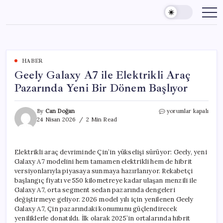
Skip
to
content
HABER
Geely Galaxy A7 ile Elektrikli Araç
Pazarında Yeni Bir Dönem Başlıyor
Geely
By
Can Doğan
yorumlar kapalı
Galaxy
24 Nisan 2026
2 Min Read
A7
ile
Elektrikli
Elektrikli araç devriminde Çin’in yükselişi sürüyor: Geely, yeni
Araç
Galaxy A7 modelini hem tamamen elektrikli hem de hibrit
Pazarında
Yeni
versiyonlarıyla piyasaya sunmaya hazırlanıyor. Rekabetçi
Bir
başlangıç fiyatı ve 550 kilometreye kadar ulaşan menzili ile
Dönem
Galaxy A7, orta segment sedan pazarında dengeleri
Başlıyor
değiştirmeye geliyor. 2026 model yılı için yenilenen Geely
için
Galaxy A7, Çin pazarındaki konumunu güçlendirecek
yeniliklerle donatıldı. İlk olarak 2025’in ortalarında hibrit