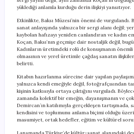
sergi yayını değil, aynı zamanda Koçan’ın doğduğu
yüklediği anlamla kurduğu derin ilişkiyi yansıtıyor.
Etkinlikte, Baksı Müzesi’nin önemi de vurgulandı.
sanat anlayışında yalnızca bir sergi alanı değil; y
kaybolan hafızayı yeniden canlandıran ve kadın eme
Koçan, Baksı’nın geçmişe dair nostaljik değil, bug
Kadınların üretimdeki rolü de konuşmanın önemli 
olmasının ve yerel üretimle çağdaş sanatın ilişkilen
belirtti.
Kitabın hazırlanma sürecine dair yapılan paylaşımla
yalnızca kendi emeğiyle değil, fotoğrafçısından t
kişinin katkısıyla ortaya çıktığını vurguladı. Böyl
zamanda kolektif bir emeğin, dayanışmanın ve çok s
Demircan’ın katılımıyla gerçekleşen tartışmada, s
kendisini ve toplumunu anlama biçimi olduğu üzer
masumiyet, ortak hedefler, eğitim ve kültürel soru
Lansmanda Türkiye’de kültür-sanat alanındaki dest