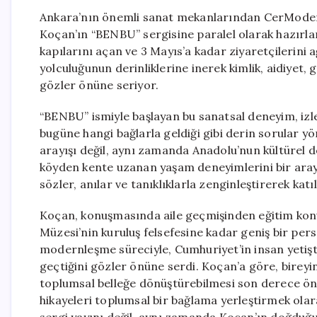
Ankara’nın önemli sanat mekanlarından CerModer
Koçan’ın “BENBU” sergisine paralel olarak hazırlan
kapılarını açan ve 3 Mayıs’a kadar ziyaretçilerini
yolculuğunun derinliklerine inerek kimlik, aidiyet, g
gözler önüne seriyor.
“BENBU” ismiyle başlayan bu sanatsal deneyim, izle
bugüne hangi bağlarla geldiği gibi derin sorular yö
arayışı değil, aynı zamanda Anadolu’nun kültürel d
köyden kente uzanan yaşam deneyimlerini bir araya
sözler, anılar ve tanıklıklarla zenginleştirerek kat
Koçan, konuşmasında aile geçmişinden eğitim konu
Müzesi’nin kuruluş felsefesine kadar geniş bir pers
modernleşme süreciyle, Cumhuriyet’in insan yetişti
geçtiğini gözler önüne serdi. Koçan’a göre, bireyi
toplumsal belleğe dönüştürebilmesi son derece öne
hikayeleri toplumsal bir bağlama yerleştirmek ola