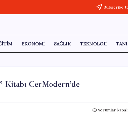
Subscribe t
ĞİTİM
EKONOMİ
SAĞLIK
TEKNOLOJİ
TANI
 Kitabı CerModern’de
Hüsamettin
yorumlar kapal
Koçan’ın
“BENBU”
Kitabı