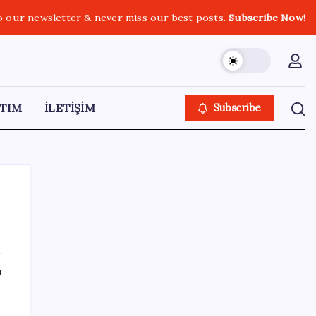
o our newsletter & never miss our best posts.
Subscribe Now!
TIM
İLETİŞİM
Subscribe
SON YAZILAR
ı
Sinem Dedetaş, Sibel Tan Çetinkaya’yı
tebrik etti