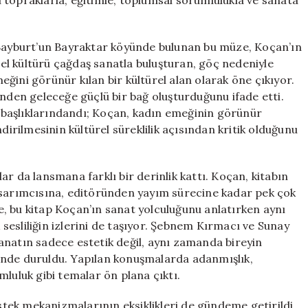
 topraklarla, eğitimle, toplumsal sorumlulukla ve sanata
 Bayburt’un Bayraktar köyünde bulunan bu müze, Koçan’ın
erel kültürü çağdaş sanatla buluşturan, göç nedeniyle
ğini görünür kılan bir kültürel alan olarak öne çıkıyor.
ünden geleceğe güçlü bir bağ oluşturduğunu ifade etti.
başlıklarındandı; Koçan, kadın emeğinin görünür
dirilmesinin kültürel süreklilik açısından kritik olduğunu
r da lansmana farklı bir derinlik kattı. Koçan, kitabın
asarımcısına, editöründen yayım sürecine kadar pek çok
ece, bu kitap Koçan’ın sanat yolculuğunu anlatırken aynı
esliliğin izlerini de taşıyor. Şebnem Kırmacı ve Sunay
anatın sadece estetik değil, aynı zamanda bireyin
inde duruldu. Yapılan konuşmalarda adanmışlık,
mluluk gibi temalar ön plana çıktı.
ek mekanizmalarının eksiklikleri de gündeme getirildi.