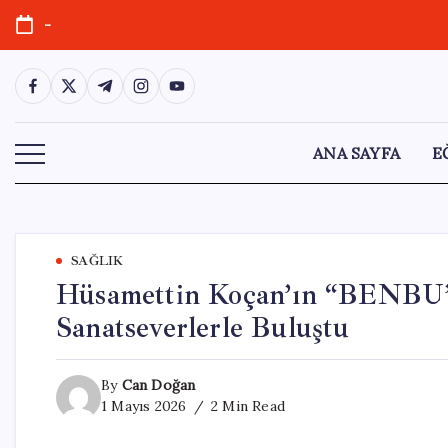
Skip
-
to
content
https://www.facebook.com/
https://twitter.com/
https://t.me/
https://www.instagram.com/
https://youtube.com/
ANA SAYFA
E
SAĞLIK
Hüsamettin Koçan’ın “BENBU”
Sanatseverlerle Buluştu
By
Can Doğan
1 Mayıs 2026
2 Min Read