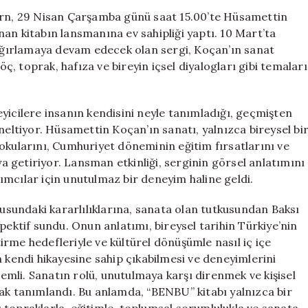
CerModern’de
n, 29 Nisan Çarşamba günü saat 15.00’te Hüsamettin
Sanatseverlerl
an kitabın lansmanına ev sahipliği yaptı. 10 Mart’ta
Buluştu
 ağırlamaya devam edecek olan sergi, Koçan’ın sanat
için
öç, toprak, hafıza ve bireyin içsel diyalogları gibi temaları
yicilere insanın kendisini neyle tanımladığı, geçmişten
neltiyor. Hüsamettin Koçan’ın sanatı, yalnızca bireysel bi
okularını, Cumhuriyet döneminin eğitim fırsatlarını ve
 getiriyor. Lansman etkinliği, serginin görsel anlatımını
ılımcılar için unutulmaz bir deneyim haline geldi.
sundaki kararlılıklarına, sanata olan tutkusundan Baksı
pektif sundu. Onun anlatımı, bireysel tarihin Türkiye’nin
rme hedefleriyle ve kültürel dönüşümle nasıl iç içe
n kendi hikayesine sahip çıkabilmesi ve deneyimlerini
mli. Sanatın rolü, unutulmaya karşı direnmek ve kişisel
rak tanımlandı. Bu anlamda, “BENBU” kitabı yalnızca bir