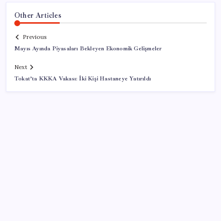
Other Articles
Previous
Mayıs Ayında Piyasaları Bekleyen Ekonomik Gelişmeler
Next
Tokat’ta KKKA Vakası: İki Kişi Hastaneye Yatırıldı
SON YAZILAR
MSI Ekran Kartı Fiyatlarına Yüzde 20 Zam Geldi