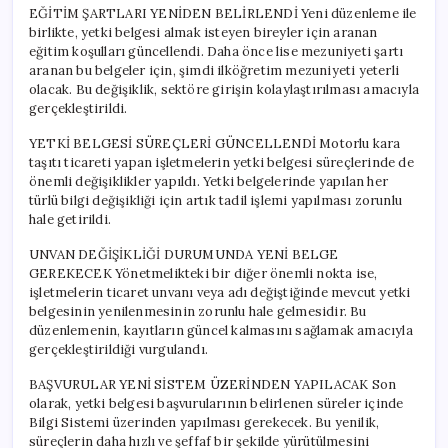
için
EĞİTİM ŞARTLARI YENİDEN BELİRLENDİ Yeni düzenleme ile
birlikte, yetki belgesi almak isteyen bireyler için aranan
eğitim koşulları güncellendi. Daha önce lise mezuniyeti şartı
aranan bu belgeler için, şimdi ilköğretim mezuniyeti yeterli
olacak. Bu değişiklik, sektöre girişin kolaylaştırılması amacıyla
gerçekleştirildi.
YETKİ BELGESİ SÜREÇLERİ GÜNCELLENDİ Motorlu kara
taşıtı ticareti yapan işletmelerin yetki belgesi süreçlerinde de
önemli değişiklikler yapıldı. Yetki belgelerinde yapılan her
türlü bilgi değişikliği için artık tadil işlemi yapılması zorunlu
hale getirildi.
UNVAN DEĞİŞİKLİĞİ DURUMUNDA YENİ BELGE
GEREKECEK Yönetmelikteki bir diğer önemli nokta ise,
işletmelerin ticaret unvanı veya adı değiştiğinde mevcut yetki
belgesinin yenilenmesinin zorunlu hale gelmesidir. Bu
düzenlemenin, kayıtların güncel kalmasını sağlamak amacıyla
gerçekleştirildiği vurgulandı.
BAŞVURULAR YENİ SİSTEM ÜZERİNDEN YAPILACAK Son
olarak, yetki belgesi başvurularının belirlenen süreler içinde
Bilgi Sistemi üzerinden yapılması gerekecek. Bu yenilik,
süreçlerin daha hızlı ve şeffaf bir şekilde yürütülmesini