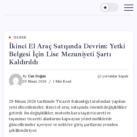
Skip
to
content
HABER
İkinci El Araç Satışında Devrim: Yetki
Belgesi İçin Lise Mezuniyeti Şartı
Kaldırıldı
İkinci
By
Can Doğan
yorumlar kapalı
El
29 Nisan 2026
1 Min Read
Araç
Satışında
Devrim:
29 Nisan 2026 tarihinde Ticaret Bakanlığı tarafından yapılan
Yetki
yeni düzenlemeler, ikinci el araç satışında önemli değişiklikler
Belgesi
İçin
getirdi. Bu değişiklikler, motorlu kara taşıtı ticareti ve
Lise
taşınmaz ticareti alanlarını kapsayan yönetmeliklerde
Mezuniyeti
güncellemeler içeriyor ve sektöre giriş şartlarını yeniden
Şartı
şekillendiriyor.
Kaldırıldı