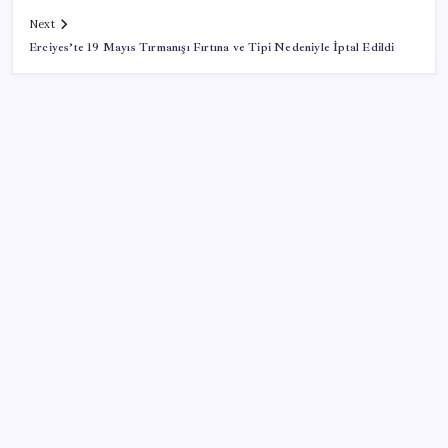
Next
Erciyes’te 19 Mayıs Tırmanışı Fırtına ve Tipi Nedeniyle İptal Edildi
SON YAZILAR
MSI Ekran Kartı Fiyatlarına Yüzde 20 Zam Geldi
500 tam puan almıştı… LGS birincisi Umut’un tercihi
belli oldu
Çıkarılabilir Bataryalı Telefonlar Geri Dönüyor
Son dakika… Menderes Belediye Başkanı İlkay Çiçek