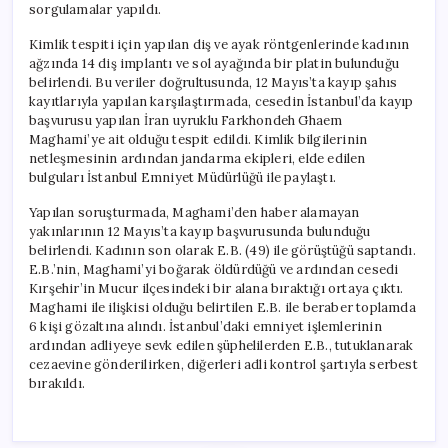
sorgulamalar yapıldı.
Kimlik tespiti için yapılan diş ve ayak röntgenlerinde kadının
ağzında 14 diş implantı ve sol ayağında bir platin bulunduğu
belirlendi. Bu veriler doğrultusunda, 12 Mayıs’ta kayıp şahıs
kayıtlarıyla yapılan karşılaştırmada, cesedin İstanbul’da kayıp
başvurusu yapılan İran uyruklu Farkhondeh Ghaem
Maghami’ye ait olduğu tespit edildi. Kimlik bilgilerinin
netleşmesinin ardından jandarma ekipleri, elde edilen
bulguları İstanbul Emniyet Müdürlüğü ile paylaştı.
Yapılan soruşturmada, Maghami’den haber alamayan
yakınlarının 12 Mayıs’ta kayıp başvurusunda bulunduğu
belirlendi. Kadının son olarak E.B. (49) ile görüştüğü saptandı.
E.B.’nin, Maghami’yi boğarak öldürdüğü ve ardından cesedi
Kırşehir’in Mucur ilçesindeki bir alana bıraktığı ortaya çıktı.
Maghami ile ilişkisi olduğu belirtilen E.B. ile beraber toplamda
6 kişi gözaltına alındı. İstanbul’daki emniyet işlemlerinin
ardından adliyeye sevk edilen şüphelilerden E.B., tutuklanarak
cezaevine gönderilirken, diğerleri adli kontrol şartıyla serbest
bırakıldı.