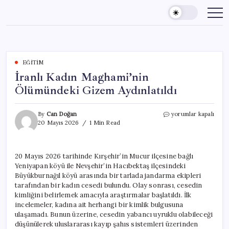
Skip
to
content
EĞITIM
İranlı Kadın Maghami’nin
Ölümündeki Gizem Aydınlatıldı
İranlı
By
Can Doğan
yorumlar kapalı
Kadın
20 Mayıs 2026
1 Min Read
Maghami’nin
Ölümündeki
Gizem
20 Mayıs 2026 tarihinde Kırşehir’in Mucur ilçesine bağlı
Aydınlatıldı
Yeniyapan köyü ile Nevşehir’in Hacıbektaş ilçesindeki
için
Büyükburnağıl köyü arasında bir tarlada jandarma ekipleri
tarafından bir kadın cesedi bulundu. Olay sonrası, cesedin
kimliğini belirlemek amacıyla araştırmalar başlatıldı. İlk
incelemeler, kadına ait herhangi bir kimlik bulgusuna
ulaşamadı. Bunun üzerine, cesedin yabancı uyruklu olabileceği
düşünülerek uluslararası kayıp şahıs sistemleri üzerinden