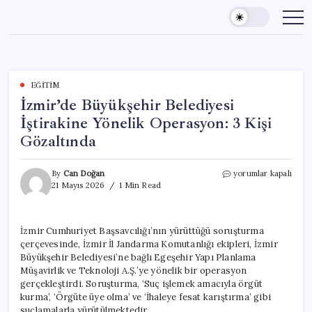
Skip
to
content
EĞITIM
İzmir’de Büyükşehir Belediyesi
İştirakine Yönelik Operasyon: 3 Kişi
Gözaltında
İzmir’de
By
Can Doğan
yorumlar kapalı
Büyükşehir
21 Mayıs 2026
1 Min Read
Belediyesi
İştirakine
Yönelik
İzmir Cumhuriyet Başsavcılığı’nın yürüttüğü soruşturma
Operasyon:
çerçevesinde, İzmir İl Jandarma Komutanlığı ekipleri, İzmir
3
Kişi
Büyükşehir Belediyesi’ne bağlı Egeşehir Yapı Planlama
Gözaltında
Müşavirlik ve Teknoloji A.Ş.’ye yönelik bir operasyon
için
gerçekleştirdi. Soruşturma, ‘Suç işlemek amacıyla örgüt
kurma’, ‘Örgüte üye olma’ ve ‘İhaleye fesat karıştırma’ gibi
suçlamalarla yürütülmektedir.