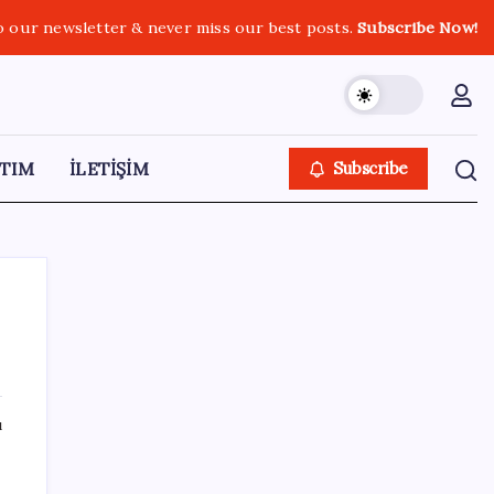
o our newsletter & never miss our best posts.
Subscribe Now!
TIM
İLETİŞİM
Subscribe
SON YAZILAR
ı
Türk şirket, Abu Dabi ile Dubai arasındaki
seyahat süresini 30 dakikaya indiriyor