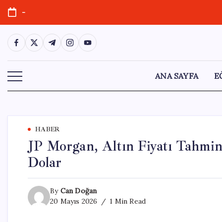
Skip
-
to
content
https://www.facebook.com/
https://twitter.com/
https://t.me/
https://www.instagram.com/
https://youtube.com/
ANA SAYFA
E
HABER
JP Morgan, Altın Fiyatı Tahmin
Dolar
By
Can Doğan
20 Mayıs 2026
1 Min Read