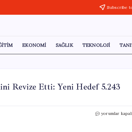
Subscribe t
ĞİTİM
EKONOMİ
SAĞLIK
TEKNOLOJİ
TANI
ini Revize Etti: Yeni Hedef 5.243
JP
yorumlar kapal
Morgan,
Altın
Fiyatı