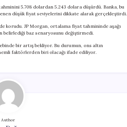
Tahminini
ı tahminini 5.708 dolardan 5.243 dolara düşürdü. Banka, bu
Revize
nen düşük fiyat seviyelerini dikkate alarak gerçekleştirdi.
Etti:
Yeni
sinde korudu. JP Morgan, ortalama fiyat tahmininde aşağı
Hedef
n belirlediği baz senaryosunu değiştirmedi.
5.243
Dolar
alebinde bir artış bekliyor. Bu durumun, ons altın
için
nemli faktörlerden biri olacağı ifade ediliyor.
Author