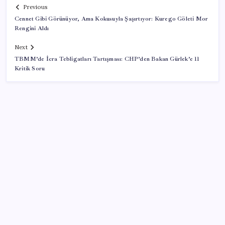
Previous
Cennet Gibi Görünüyor, Ama Kokusuyla Şaşırtıyor: Kurego Göleti Mor
Rengini Aldı
Next
TBMM’de İcra Tebligatları Tartışması: CHP’den Bakan Gürlek’e 11
Kritik Soru
SON YAZILAR
Sinem Dedetaş, Sibel Tan Çetinkaya’yı tebrik etti
İYİ Parti’nin ‘çerçeve yasa’ teklifi reddedildi: ‘PKK