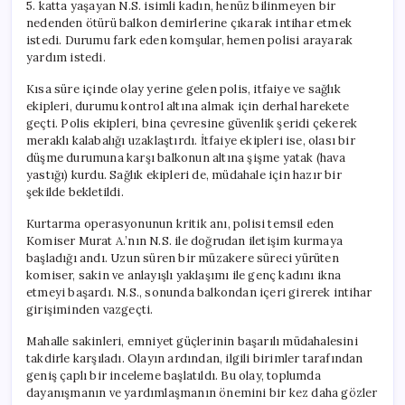
5. katta yaşayan N.S. isimli kadın, henüz bilinmeyen bir
nedenden ötürü balkon demirlerine çıkarak intihar etmek
istedi. Durumu fark eden komşular, hemen polisi arayarak
yardım istedi.
Kısa süre içinde olay yerine gelen polis, itfaiye ve sağlık
ekipleri, durumu kontrol altına almak için derhal harekete
geçti. Polis ekipleri, bina çevresine güvenlik şeridi çekerek
meraklı kalabalığı uzaklaştırdı. İtfaiye ekipleri ise, olası bir
düşme durumuna karşı balkonun altına şişme yatak (hava
yastığı) kurdu. Sağlık ekipleri de, müdahale için hazır bir
şekilde bekletildi.
Kurtarma operasyonunun kritik anı, polisi temsil eden
Komiser Murat A.’nın N.S. ile doğrudan iletişim kurmaya
başladığı andı. Uzun süren bir müzakere süreci yürüten
komiser, sakin ve anlayışlı yaklaşımı ile genç kadını ikna
etmeyi başardı. N.S., sonunda balkondan içeri girerek intihar
girişiminden vazgeçti.
Mahalle sakinleri, emniyet güçlerinin başarılı müdahalesini
takdirle karşıladı. Olayın ardından, ilgili birimler tarafından
geniş çaplı bir inceleme başlatıldı. Bu olay, toplumda
dayanışmanın ve yardımlaşmanın önemini bir kez daha gözler