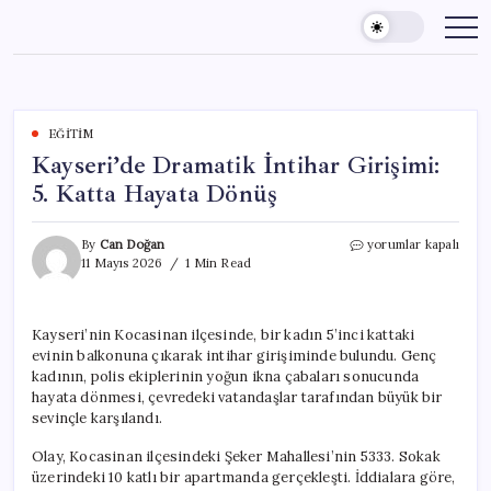
Skip
to
content
EĞITIM
Kayseri’de Dramatik İntihar Girişimi:
5. Katta Hayata Dönüş
Kayseri’de
By
Can Doğan
yorumlar kapalı
Dramatik
11 Mayıs 2026
1 Min Read
İntihar
Girişimi:
5.
Kayseri’nin Kocasinan ilçesinde, bir kadın 5’inci kattaki
Katta
evinin balkonuna çıkarak intihar girişiminde bulundu. Genç
Hayata
Dönüş
kadının, polis ekiplerinin yoğun ikna çabaları sonucunda
için
hayata dönmesi, çevredeki vatandaşlar tarafından büyük bir
sevinçle karşılandı.
Olay, Kocasinan ilçesindeki Şeker Mahallesi’nin 5333. Sokak
üzerindeki 10 katlı bir apartmanda gerçekleşti. İddialara göre,