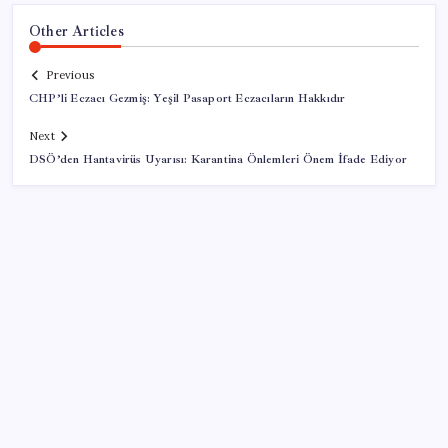
Other Articles
Previous
CHP’li Eczacı Gezmiş: Yeşil Pasaport Eczacıların Hakkıdır
Next
DSÖ’den Hantavirüs Uyarısı: Karantina Önlemleri Önem İfade Ediyor
SON YAZILAR
500 tam puan almıştı… LGS birincisi Umut’un tercihi