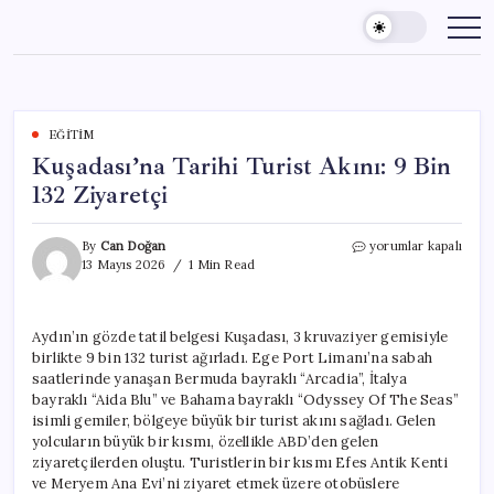
Skip
to
content
EĞITIM
Kuşadası’na Tarihi Turist Akını: 9 Bin
132 Ziyaretçi
Kuşadası’na
By
Can Doğan
yorumlar kapalı
Tarihi
13 Mayıs 2026
1 Min Read
Turist
Akını:
9
Aydın’ın gözde tatil belgesi Kuşadası, 3 kruvaziyer gemisiyle
Bin
birlikte 9 bin 132 turist ağırladı. Ege Port Limanı’na sabah
132
Ziyaretçi
saatlerinde yanaşan Bermuda bayraklı “Arcadia”, İtalya
için
bayraklı “Aida Blu” ve Bahama bayraklı “Odyssey Of The Seas”
isimli gemiler, bölgeye büyük bir turist akını sağladı. Gelen
yolcuların büyük bir kısmı, özellikle ABD’den gelen
ziyaretçilerden oluştu. Turistlerin bir kısmı Efes Antik Kenti
ve Meryem Ana Evi’ni ziyaret etmek üzere otobüslere