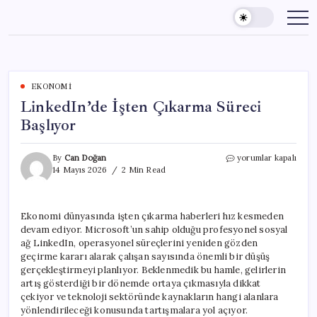
Skip
to
content
EKONOMI
LinkedIn’de İşten Çıkarma Süreci
Başlıyor
LinkedIn’de
By
Can Doğan
yorumlar kapalı
İşten
14 Mayıs 2026
2 Min Read
Çıkarma
Süreci
Başlıyor
Ekonomi dünyasında işten çıkarma haberleri hız kesmeden
için
devam ediyor. Microsoft’un sahip olduğu profesyonel sosyal
ağ LinkedIn, operasyonel süreçlerini yeniden gözden
geçirme kararı alarak çalışan sayısında önemli bir düşüş
gerçekleştirmeyi planlıyor. Beklenmedik bu hamle, gelirlerin
artış gösterdiği bir dönemde ortaya çıkmasıyla dikkat
çekiyor ve teknoloji sektöründe kaynakların hangi alanlara
yönlendirileceği konusunda tartışmalara yol açıyor.