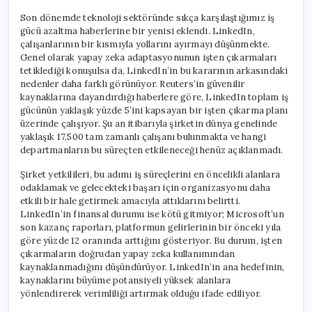
Son dönemde teknoloji sektöründe sıkça karşılaştığımız iş
gücü azaltma haberlerine bir yenisi eklendi. LinkedIn,
çalışanlarının bir kısmıyla yollarını ayırmayı düşünmekte.
Genel olarak yapay zeka adaptasyonunun işten çıkarmaları
tetiklediği konuşulsa da, LinkedIn’in bu kararının arkasındaki
nedenler daha farklı görünüyor. Reuters’in güvenilir
kaynaklarına dayandırdığı haberlere göre, LinkedIn toplam iş
gücünün yaklaşık yüzde 5’ini kapsayan bir işten çıkarma planı
üzerinde çalışıyor. Şu an itibarıyla şirketin dünya genelinde
yaklaşık 17,500 tam zamanlı çalışanı bulunmakta ve hangi
departmanların bu süreçten etkileneceği henüz açıklanmadı.
Şirket yetkilileri, bu adımı iş süreçlerini en öncelikli alanlara
odaklamak ve gelecekteki başarı için organizasyonu daha
etkili bir hale getirmek amacıyla attıklarını belirtti.
LinkedIn’in finansal durumu ise kötü gitmiyor; Microsoft’un
son kazanç raporları, platformun gelirlerinin bir önceki yıla
göre yüzde 12 oranında arttığını gösteriyor. Bu durum, işten
çıkarmaların doğrudan yapay zeka kullanımından
kaynaklanmadığını düşündürüyor. LinkedIn’in ana hedefinin,
kaynaklarını büyüme potansiyeli yüksek alanlara
yönlendirerek verimliliği artırmak olduğu ifade ediliyor.