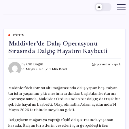
Skip
to
content
EĞITIM
Maldivler’de Dalış Operasyonu
Sırasında Dalgıç Hayatını Kaybetti
Maldivler’de
By
Can Doğan
yorumlar kapalı
Dalış
16 Mayıs 2026
1 Min Read
Operasyonu
Sırasında
Dalgıç
Maldivler’deki bir su altı mağarasında dalış yapan beş İtalyan
Hayatını
turistin yaşamını yitirmesinin ardından başlatılan kurtarma
Kaybetti
için
operasyonunda, Maldivler Ordusu’ndan bir dalgıç da trajik bir
şekilde hayatını kaybetti. Olay, Alimatha Adası açıklarında 14
Mayıs 2026 tarihinde meydana geldi.
Dalgıçların mağaraya yaptığı tüplü dalış sırasında yaşanan
kazada, İtalyan turistlerin cesetleri için gerçekleştirilen