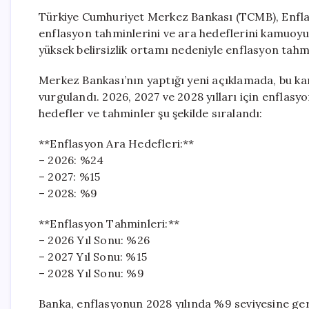
Türkiye Cumhuriyet Merkez Bankası (TCMB), Enflas
enflasyon tahminlerini ve ara hedeflerini kamuoyuy
yüksek belirsizlik ortamı nedeniyle enflasyon tahmin 
Merkez Bankası’nın yaptığı yeni açıklamada, bu kara
vurgulandı. 2026, 2027 ve 2028 yılları için enflasyo
hedefler ve tahminler şu şekilde sıralandı:
**Enflasyon Ara Hedefleri:**
– 2026: %24
– 2027: %15
– 2028: %9
**Enflasyon Tahminleri:**
– 2026 Yıl Sonu: %26
– 2027 Yıl Sonu: %15
– 2028 Yıl Sonu: %9
Banka, enflasyonun 2028 yılında %9 seviyesine ge