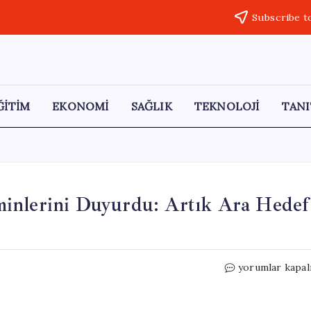
Subscribe t
ĞİTİM
EKONOMİ
SAĞLIK
TEKNOLOJİ
TANI
inlerini Duyurdu: Artık Ara Hedef
Merkez
yorumlar kapal
Bankası
Enflasyon
Tahminlerini