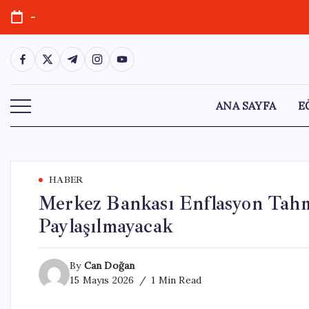
Skip
-
to
content
https://www.facebook.com/
https://twitter.com/
https://t.me/
https://www.instagram.com/
https://youtube.com/
ANA SAYFA
E
HABER
Merkez Bankası Enflasyon Tahm
Paylaşılmayacak
By
Can Doğan
15 Mayıs 2026
1 Min Read