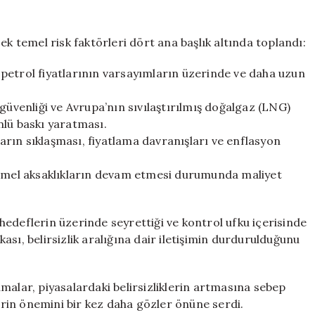
ek temel risk faktörleri dört ana başlık altında toplandı:
ak petrol fiyatlarının varsayımların üzerinde ve daha uzun
güvenliği ve Avrupa’nın sıvılaştırılmış doğalgaz (LNG)
önlü baskı yaratması.
ların sıklaşması, fiyatlama davranışları ve enflasyon
htemel aksaklıkların devam etmesi durumunda maliyet
edeflerin üzerinde seyrettiği ve kontrol ufku içerisinde
sı, belirsizlik aralığına dair iletişimin durdurulduğunu
malar, piyasalardaki belirsizliklerin artmasına sebep
rin önemini bir kez daha gözler önüne serdi.