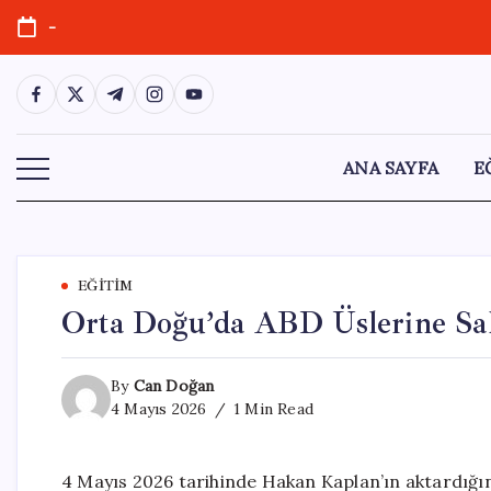
Skip
-
to
content
https://www.facebook.com/
https://twitter.com/
https://t.me/
https://www.instagram.com/
https://youtube.com/
ANA SAYFA
E
EĞITIM
Orta Doğu’da ABD Üslerine Sal
By
Can Doğan
4 Mayıs 2026
1 Min Read
4 Mayıs 2026 tarihinde Hakan Kaplan’ın aktardığın