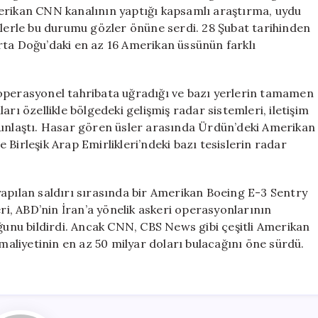
Hasar
merikan CNN kanalının yaptığı kapsamlı araştırma, uydu
Durumu
ilerle bu durumu gözler önüne serdi. 28 Şubat tarihinden
Ortaya
rta Doğu’daki en az 16 Amerikan üssünün farklı
Çıktı
için
di operasyonel tahribata uğradığı ve bazı yerlerin tamamen
ıları özellikle bölgedeki gelişmiş radar sistemleri, iletişim
ğunlaştı. Hasar gören üsler arasında Ürdün’deki Amerikan
Birleşik Arap Emirlikleri’ndeki bazı tesislerin radar
yapılan saldırı sırasında bir Amerikan Boeing E-3 Sentry
eri, ABD’nin İran’a yönelik askeri operasyonlarının
uğunu bildirdi. Ancak CNN, CBS News gibi çeşitli Amerikan
 maliyetinin en az 50 milyar doları bulacağını öne sürdü.