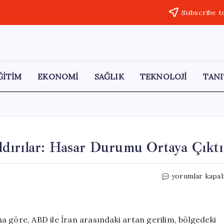
Subscribe t
ĞİTİM
EKONOMİ
SAĞLIK
TEKNOLOJİ
TANI
dırılar: Hasar Durumu Ortaya Çıktı
Orta
yorumlar kapal
Doğu’da
ABD
Üslerine
Saldırılar:
a göre, ABD ile İran arasındaki artan gerilim, bölgedeki