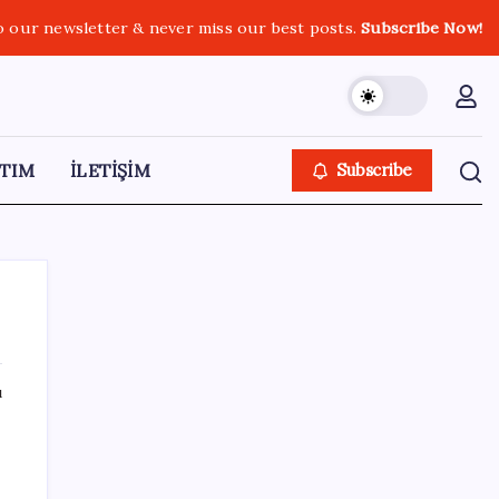
o our newsletter & never miss our best posts.
Subscribe Now!
TIM
İLETİŞİM
Subscribe
ı
SON YAZILAR
MacBook Ultra için Geri Sayım Başladı: İşte
Bilinenler