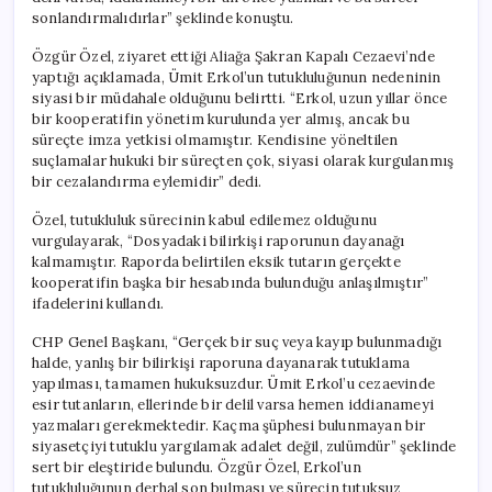
için
sonlandırmalıdırlar” şeklinde konuştu.
Özgür Özel, ziyaret ettiği Aliağa Şakran Kapalı Cezaevi’nde
yaptığı açıklamada, Ümit Erkol’un tutukluluğunun nedeninin
siyasi bir müdahale olduğunu belirtti. “Erkol, uzun yıllar önce
bir kooperatifin yönetim kurulunda yer almış, ancak bu
süreçte imza yetkisi olmamıştır. Kendisine yöneltilen
suçlamalar hukuki bir süreçten çok, siyasi olarak kurgulanmış
bir cezalandırma eylemidir” dedi.
Özel, tutukluluk sürecinin kabul edilemez olduğunu
vurgulayarak, “Dosyadaki bilirkişi raporunun dayanağı
kalmamıştır. Raporda belirtilen eksik tutarın gerçekte
kooperatifin başka bir hesabında bulunduğu anlaşılmıştır”
ifadelerini kullandı.
CHP Genel Başkanı, “Gerçek bir suç veya kayıp bulunmadığı
halde, yanlış bir bilirkişi raporuna dayanarak tutuklama
yapılması, tamamen hukuksuzdur. Ümit Erkol’u cezaevinde
esir tutanların, ellerinde bir delil varsa hemen iddianameyi
yazmaları gerekmektedir. Kaçma şüphesi bulunmayan bir
siyasetçiyi tutuklu yargılamak adalet değil, zulümdür” şeklinde
sert bir eleştiride bulundu. Özgür Özel, Erkol’un
tutukluluğunun derhal son bulması ve sürecin tutuksuz