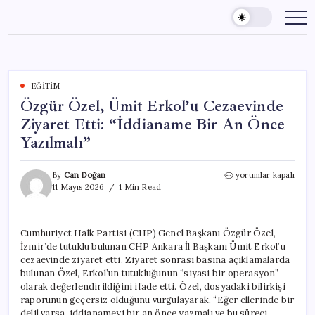
Skip
to
content
EĞITIM
Özgür Özel, Ümit Erkol’u Cezaevinde
Ziyaret Etti: “İddianame Bir An Önce
Yazılmalı”
Özgür
By
Can Doğan
yorumlar kapalı
Özel,
11 Mayıs 2026
1 Min Read
Ümit
Erkol’u
Cezaevinde
Cumhuriyet Halk Partisi (CHP) Genel Başkanı Özgür Özel,
Ziyaret
İzmir’de tutuklu bulunan CHP Ankara İl Başkanı Ümit Erkol’u
Etti:
“İddianame
cezaevinde ziyaret etti. Ziyaret sonrası basına açıklamalarda
Bir
bulunan Özel, Erkol’un tutukluğunun “siyasi bir operasyon”
An
olarak değerlendirildiğini ifade etti. Özel, dosyadaki bilirkişi
Önce
raporunun geçersiz olduğunu vurgulayarak, “Eğer ellerinde bir
Yazılmalı”
delil varsa, iddianameyi bir an önce yazmalı ve bu süreci