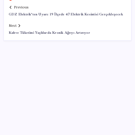
Previous
GDZ Elektrik’ten Uyarı: 19 İlçede 47 Elektrik Kesintisi Gerçekleşecek
Next
Kahve Tüketimi Yaşlılarda Kronik Ağrıyı Artırıyor
SON YAZILAR
Türk şirket, Abu Dabi ile Dubai arasındaki seyahat
süresini 30 dakikaya indiriyor
Sinem Dedetaş, Sibel Tan Çetinkaya’yı tebrik etti