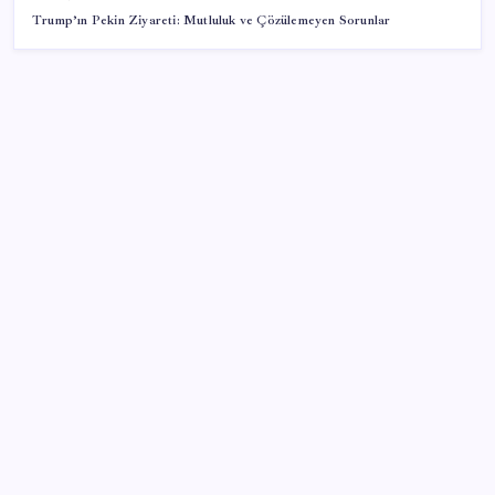
Trump’ın Pekin Ziyareti: Mutluluk ve Çözülemeyen Sorunlar
SON YAZILAR
Türk şirket, Abu Dabi ile Dubai arasındaki seyahat
süresini 30 dakikaya indiriyor
Sinem Dedetaş, Sibel Tan Çetinkaya’yı tebrik etti
İYİ Parti’nin ‘çerçeve yasa’ teklifi reddedildi: ‘PKK
sözde hukuki bir organizasyon mudur ki kendini
feshetsin’
Savunma ve Havacılıkta İhracat Rekoru: 1,12 Milyar