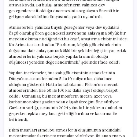
ortaya koydu. Bu buluş, atmosferlerin yalnızca dev
gezegenlere ait olduğu önermesini sorgulayan önemli bir
gelişme olarak bilim dünyasında yankı uyandırdı.
Atmosferleri yalnızca büyük gezegenler veya dev uydulara
özgü olarak gören geleneksel astronomi anlayışına büyük bir
meydan okuma niteliğindeki bu keşif, araştırma ekibinin lideri
Ko Arimatsu tarafından “Bu durum, küçük gök cisimlerinin
doğasına dair anlayışımızı köklü bir şekilde değiştiriyor. Artık
atmosferlerin yalnızca büyük yapılarla sınırlı olduğu
düşüncesi yeniden değerlendirilmeli,” şeklinde ifade edildi.
Yapılan incelemeler, bu uzak gök cisminin atmosferinin
Dünya’nın atmosferinden 5 ila 10 milyon kat daha ince
olduğunu gösterdi. Hatta bu tabakanın, Plüton’un mevcut
atmosferinden bile 50 ile 100 kat daha zayıf olduğu tespit
edildi. Uzmanlar, bu ince atmosferin metan, azot veya
karbonmonoksit gazlarından oluşabileceğini öne sürüyor.
Gazların varlığı, nesnenin 2024 yılında bir yıldızın önünden
geçerken ışıkta meydana getirdiği kırılma ve kararma ile
belirlendi.
Bilim insanları şimdi bu atmosferin oluşumunun ardındaki
mekanizmalar üzerine tartışmalar yürütüyor. İki ana senaryo