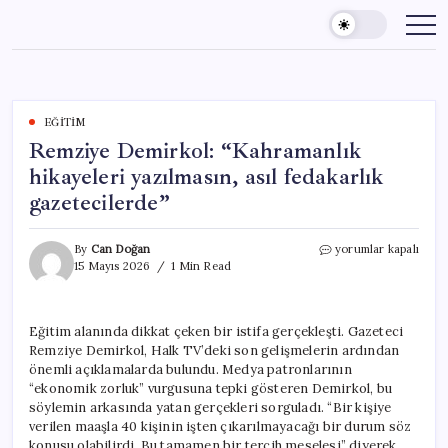
Skip
to
content
EĞITIM
Remziye Demirkol: “Kahramanlık
hikayeleri yazılmasın, asıl fedakarlık
gazetecilerde”
Remziye
By
Can Doğan
yorumlar kapalı
Demirkol:
15 Mayıs 2026
1 Min Read
“Kahramanlık
hikayeleri
yazılmasın,
Eğitim alanında dikkat çeken bir istifa gerçekleşti. Gazeteci
asıl
Remziye Demirkol, Halk TV’deki son gelişmelerin ardından
fedakarlık
gazetecilerde”
önemli açıklamalarda bulundu. Medya patronlarının
için
“ekonomik zorluk” vurgusuna tepki gösteren Demirkol, bu
söylemin arkasında yatan gerçekleri sorguladı. “Bir kişiye
verilen maaşla 40 kişinin işten çıkarılmayacağı bir durum söz
konusu olabilirdi. Bu tamamen bir tercih meselesi” diyerek,