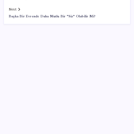
Next
Başka Bir Evrende Daha Mutlu Bir “Siz” Olabilir Mi?
SON YAZILAR
Türk şirket, Abu Dabi ile Dubai arasındaki seyahat
süresini 30 dakikaya indiriyor
Sinem Dedetaş, Sibel Tan Çetinkaya’yı tebrik etti
İYİ Parti’nin ‘çerçeve yasa’ teklifi reddedildi: ‘PKK
sözde hukuki bir organizasyon mudur ki kendini
feshetsin’