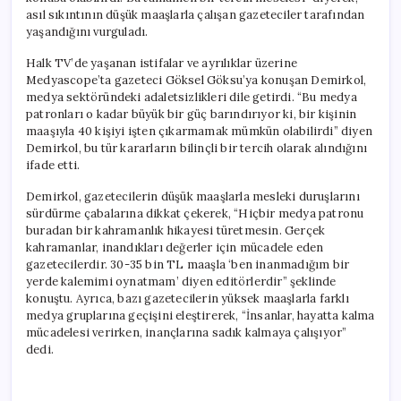
asıl sıkıntının düşük maaşlarla çalışan gazeteciler tarafından
yaşandığını vurguladı.
Halk TV’de yaşanan istifalar ve ayrılıklar üzerine
Medyascope’ta gazeteci Göksel Göksu’ya konuşan Demirkol,
medya sektöründeki adaletsizlikleri dile getirdi. “Bu medya
patronları o kadar büyük bir güç barındırıyor ki, bir kişinin
maaşıyla 40 kişiyi işten çıkarmamak mümkün olabilirdi” diyen
Demirkol, bu tür kararların bilinçli bir tercih olarak alındığını
ifade etti.
Demirkol, gazetecilerin düşük maaşlarla mesleki duruşlarını
sürdürme çabalarına dikkat çekerek, “Hiçbir medya patronu
buradan bir kahramanlık hikayesi türetmesin. Gerçek
kahramanlar, inandıkları değerler için mücadele eden
gazetecilerdir. 30-35 bin TL maaşla ‘ben inanmadığım bir
yerde kalemimi oynatmam’ diyen editörlerdir” şeklinde
konuştu. Ayrıca, bazı gazetecilerin yüksek maaşlarla farklı
medya gruplarına geçişini eleştirerek, “İnsanlar, hayatta kalma
mücadelesi verirken, inançlarına sadık kalmaya çalışıyor”
dedi.