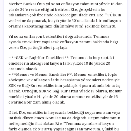
Merkez Bankası’nın yıl sonu enflasyon tahminini yüzde 16’dan
yüzde 24’e revize ettiğini belirten Ete, gerçeklerin bu
rakamların çok üzerinde olabileceğini ifade etti. Ete, “TÜİK’in
verilerine dayanarak, bu yılı yüzde 30’un altında bir enflasyon
oranıyla kapatacağımızı düşünmüyorum.” şeklinde konuştu.
Yıl sonu enflasyon beklentileri doğrultusunda, Temmuz
ayında emeklilere yapılacak enflasyon zammı hakkında bilgi
veren Ete, şu öngörüleri paylaştı:
– **SSK ve Bağ-Kur Emeklileri**: Temmuz’da bu gruptaki
emeklilerin alacağı enflasyon farkı yüzde 18 ile yüzde 20
arasında olacak.
– **Memur ve Memur Emeklileri**: Memur emeklileri, toplu
sözleşme ve enflasyon farkı hesaplama yöntemleri nedeniyle
SSK ve Bağ-Kur emeklilerinin yaklaşık 4 puan altında bir artış
alacak. Örneğin, SSK ve Bağ-Kur artışı yüzde 18 olursa, memur
emeklisi yüzde 14, yüzde 20 olursa memur emeklisi yüzde 16
civarında bir zam almış olacak.
Dilek Ete, emeklilerin heyecanla beklediği seyyanen zam veya
intibak düzenlemesi konularına da değindi. Seçim takviminin
netleşmediğini hatırlatan Ete, “Temmuz ayında enflasyon
farkı dışında ek bir artış yapılacağını sanmıyorum. Çünkü bu