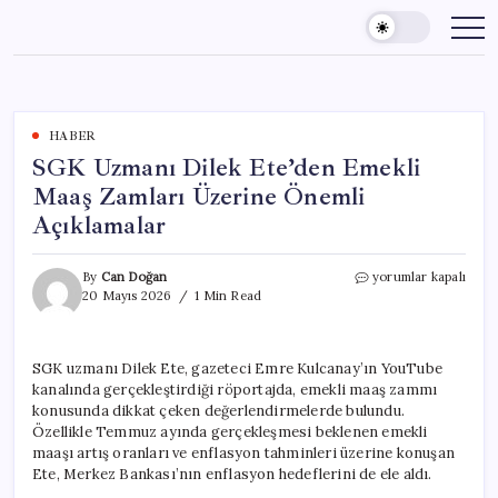
Skip
to
content
HABER
SGK Uzmanı Dilek Ete’den Emekli
Maaş Zamları Üzerine Önemli
Açıklamalar
SGK
By
Can Doğan
yorumlar kapalı
Uzmanı
20 Mayıs 2026
1 Min Read
Dilek
Ete’den
Emekli
SGK uzmanı Dilek Ete, gazeteci Emre Kulcanay’ın YouTube
Maaş
kanalında gerçekleştirdiği röportajda, emekli maaş zammı
Zamları
Üzerine
konusunda dikkat çeken değerlendirmelerde bulundu.
Önemli
Özellikle Temmuz ayında gerçekleşmesi beklenen emekli
Açıklamalar
maaşı artış oranları ve enflasyon tahminleri üzerine konuşan
için
Ete, Merkez Bankası’nın enflasyon hedeflerini de ele aldı.