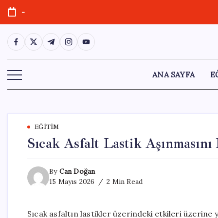
Skip
-
to
content
https://www.facebook.com/
https://twitter.com/
https://t.me/
https://www.instagram.com/
https://youtube.com/
ANA SAYFA
E
EĞITIM
Sıcak Asfalt Lastik Aşınmasını
By
Can Doğan
15 Mayıs 2026
2 Min Read
Sıcak asfaltın lastikler üzerindeki etkileri üzerin