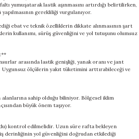
mu?
faltı yumuşatarak lastik aşınmasını artırdığı belirtilirken,
Uzman
ü yapılmasının gerekliliği vurgulanıyor.
Görüşleri
için
diği ebat ve teknik özelliklerin dikkate alınmasının şart
lerin kullanımı, sürüş güvenliğini ve yol tutuşunu olumsuz
:**
surlar arasında lastik genişliği, yanak oranı ve jant
. Uygunsuz ölçülerin yakıt tüketimini arttırabileceği ve
 alanlarına sahip olduğu biliniyor. Bölgesel iklim
 açısından büyük önem taşıyor.
du) kontrol edilmelidir. Uzun süre rafta bekleyen
ş derinliğinin yol güvenliğini doğrudan etkilediği