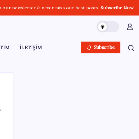
o our newsletter & never miss our best posts.
Subscribe Now!
TIM
İLETİŞİM
Subscribe
ı
SON YAZILAR
Hazine nakit gerçekleşmeleri 395,7 milyar
TL açık verdi