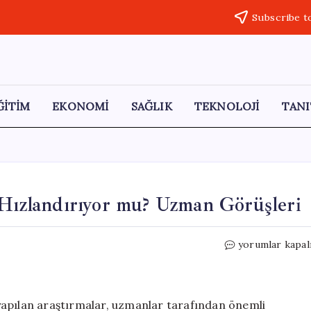
Subscribe t
ĞİTİM
EKONOMİ
SAĞLIK
TEKNOLOJİ
TANI
 Hızlandırıyor mu? Uzman Görüşleri
Sıcak
yorumlar kapal
Asfalt
Lastik
Aşınmasını
Hızlandırıyor
e yapılan araştırmalar, uzmanlar tarafından önemli