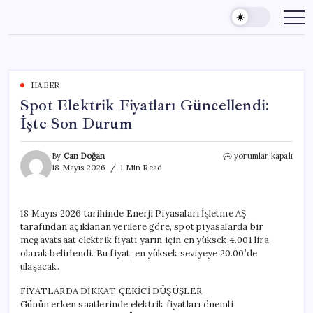
Skip
to
content
HABER
Spot Elektrik Fiyatları Güncellendi:
İşte Son Durum
Spot
By
Can Doğan
yorumlar kapalı
Elektrik
18 Mayıs 2026
1 Min Read
Fiyatları
Güncellendi:
İşte
18 Mayıs 2026 tarihinde Enerji Piyasaları İşletme AŞ
Son
tarafından açıklanan verilere göre, spot piyasalarda bir
Durum
için
megavatsaat elektrik fiyatı yarın için en yüksek 4.001 lira
olarak belirlendi. Bu fiyat, en yüksek seviyeye 20.00’de
ulaşacak.
FİYATLARDA DİKKAT ÇEKİCİ DÜŞÜŞLER
Günün erken saatlerinde elektrik fiyatları önemli