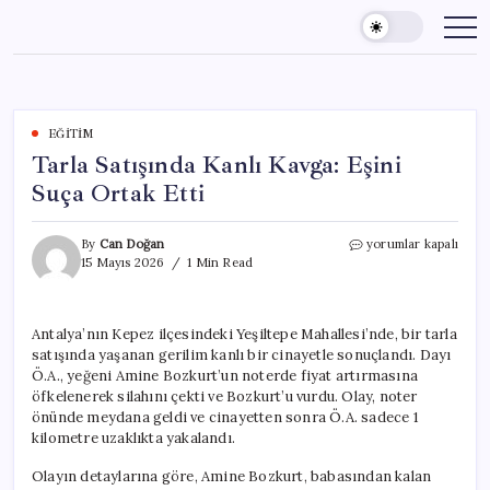
Skip
to
content
EĞITIM
Tarla Satışında Kanlı Kavga: Eşini
Suça Ortak Etti
Tarla
By
Can Doğan
yorumlar kapalı
Satışında
15 Mayıs 2026
1 Min Read
Kanlı
Kavga:
Eşini
Antalya’nın Kepez ilçesindeki Yeşiltepe Mahallesi’nde, bir tarla
Suça
satışında yaşanan gerilim kanlı bir cinayetle sonuçlandı. Dayı
Ortak
Etti
Ö.A., yeğeni Amine Bozkurt’un noterde fiyat artırmasına
için
öfkelenerek silahını çekti ve Bozkurt’u vurdu. Olay, noter
önünde meydana geldi ve cinayetten sonra Ö.A. sadece 1
kilometre uzaklıkta yakalandı.
Olayın detaylarına göre, Amine Bozkurt, babasından kalan