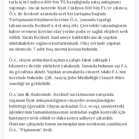
tarla için 1 milyon 800 bin TL karşılığında satış anlaşması
yapmıştı. Ancak noterde fiyat 2 milyon 500 bin TL’ye çıkınca,
Ö.A. ile Bozkurt arasında sert bir tartışma başladı.
Tartışmanın büyümesi üzerine Ö.A., yanında taşıdığı
tabancasıyla Bozkurt’a 4 el ateş etti. Çevredeki vatandaşların
haber vermesi üzerine olay yerine polis ve sağlık ekipleri sevk
edildi. Yaralı Bozkurt, hastaneye kaldırıldı ancak yapılan
müdahalelere rağmen kurtarılamadı. Olay yerinde yapılan
incelemede, 7 adet boş mermi kovanı bulundu.
Ö.A., olayın ardından kaçmaya çalıştı fakat yaklaşık 1
kilometre ileride yürürken yakalandı. Yanında bulunan eşi F.A.
da gözaltına alındı. Yapılan aramalarda cinayet silahı F.A.’nın
üzerinde bulundu. Çift, Asayiş Şube Müdürlüğü Cinayet Büro
Amirliği’ne götürüldü.
Ö.A.’nın ilk ifadesinde, Bozkurt’un tarlasının satışında
yaşanan fiyat anlaşmazlığının cinayetle sonuçlandığını
belirttiği öğrenildi. Olayın ardından Ö.A. ve eşi, emniyetteki
işlemlerinin tamamlanmasının ardından sağlık kontrolü için
hastaneye sevk edildi ve daha sonra adliyeye çıkarıldı.
Hastane çıkışında basın mensuplarının sorularını yanıtlayan
Ö.A., “Pişmanım” dedi.