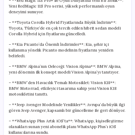
– **Red Magic 11S Pro+ ile Oyun Dünyasına Yeni Bir Soluk**:
Yeni RedMagic 11S Pro serisi, yüksek performanslı oyun
deneyimi sunuyor.
– **Toyota Corolla Hybrid Fiyatlarında Büyük İndirim**:
Toyota, Türkiye’de en çok tercih edilen hibrit sedan modeli
Corolla Hybrid için fiyatlarını güncelledi.
– **Kia Picanto’da Önemli İndirimler**: Kia, şehir içi
kullanıma yönelik Picanto modelinin fiyatlarını yeniden
belirledi.
– **BMW Alpina’nın Geleceği: Vision Alpina**: BMW Alpina,
yeni dönemin ilk konsept modeli Vision Alpina’yı tanıtıyor.
– **BMW’den Havacılık Temalı Motosiklet: Vision K18**:
BMW Motorrad, etkileyici tasarıma sahip yeni Vision K18
motosikletini tanıttı.
– **Jeep Avenger Modelinde Yenilikler**: Avrupa’da büyük ilgi
gören Jeep Avenger, kapsamlı bir güncelleme ile geri dönüyor.
– **WhatsApp Plus Artık iOS’ta**: WhatsApp, kişiselleştirme
olanakları sunan yeni abonelik planı WhatsApp Plus’ı iOS
kullanıcılarına sundu.