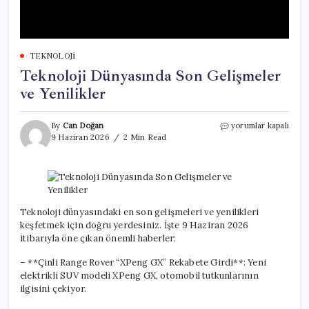
TEKNOLOJI
Teknoloji Dünyasında Son Gelişmeler
ve Yenilikler
Teknoloji
By
Can Doğan
yorumlar kapalı
Dünyasında
9 Haziran 2026
2 Min Read
Son
Gelişmeler
ve
Yenilikler
için
Teknoloji dünyasındaki en son gelişmeleri ve yenilikleri
keşfetmek için doğru yerdesiniz. İşte 9 Haziran 2026
itibarıyla öne çıkan önemli haberler:
– **Çinli Range Rover “XPeng GX” Rekabete Girdi**: Yeni
elektrikli SUV modeli XPeng GX, otomobil tutkunlarının
ilgisini çekiyor.