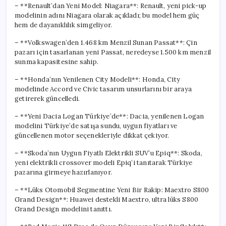
– **Renault’dan Yeni Model: Niagara**: Renault, yeni pick-up
modelinin adını Niagara olarak açıkladı; bu model hem güç
hem de dayanıklılık simgeliyor.
– **Volkswagen’den 1.468 km Menzil Sunan Passat**: Çin
pazarı için tasarlanan yeni Passat, neredeyse 1.500 km menzil
sunma kapasitesine sahip.
– **Honda’nın Yenilenen City Modeli**: Honda, City
modelinde Accord ve Civic tasarım unsurlarını bir araya
getirerek güncelledi.
– **Yeni Dacia Logan Türkiye’de**: Dacia, yenilenen Logan
modelini Türkiye’de satışa sundu, uygun fiyatları ve
güncellenen motor seçenekleriyle dikkat çekiyor.
– **Skoda’nın Uygun Fiyatlı Elektrikli SUV’u Epiq**: Skoda,
yeni elektrikli crossover modeli Epiq’i tanıtarak Türkiye
pazarına girmeye hazırlanıyor.
– **Lüks Otomobil Segmentine Yeni Bir Rakip: Maextro S800
Grand Design**: Huawei destekli Maextro, ultra lüks S800
Grand Design modelini tanıttı.