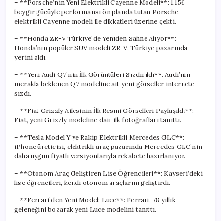
– **Porsche’nin Yeni Elektrikli Cayenne Modeli**: 1.156
beygir gücüyle performansı ön planda tutan Porsche,
elektrikli Cayenne modeli ile dikkatleri üzerine çekti.
– **Honda ZR-V Türkiye’de Yeniden Sahne Alıyor**:
Honda’nın popüler SUV modeli ZR-V, Türkiye pazarında
yerini aldı.
– **Yeni Audi Q7’nin İlk Görüntüleri Sızdırıldı**: Audi’nin
merakla beklenen Q7 modeline ait yeni görseller internete
sızdı.
– **Fiat Grizzly Ailesinin İlk Resmi Görselleri Paylaşıldı**:
Fiat, yeni Grizzly modeline dair ilk fotoğrafları tanıttı.
– **Tesla Model Y’ye Rakip Elektrikli Mercedes GLC**:
iPhone üreticisi, elektrikli araç pazarında Mercedes GLC’nin
daha uygun fiyatlı versiyonlarıyla rekabete hazırlanıyor.
– **Otonom Araç Geliştiren Lise Öğrencileri**: Kayseri’deki
lise öğrencileri, kendi otonom araçlarını geliştirdi.
– **Ferrari’den Yeni Model: Luce**: Ferrari, 78 yıllık
geleneğini bozarak yeni Luce modelini tanıttı.