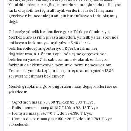
için
Yasal düzenlemelere göre, memurların maaşlarında enflasyon
farkı oluşabilmesi için altı aylık verilerin yüzde 11’i aşması
gerekiyor, bu nedenle şu an için bir enflasyon farkı oluşmuş
değil.
Geleceğe yönelik beklentilere göre, Türkiye Cumhuriyet
Merkez Bankası’nın piyasa anketleri, yılın ilk yarısı sonunda
enflasyon farkının yaklaşık yüzde 5,48 olarak
belirlenebileceğini gösteriyor. Eğer bu tahminler
doğrulanırsa, 8. Dönem Toplu Sözleşme çerçevesinde
belirlenen yüzde 7’lik sabit zamma ek olarak enflasyon
farkının da eklenmesiyle memur ve memur emeklilerinin
Temmuz ayındaki toplam maaş artış oranının yüzde 12,86
seviyesine çıkması bekleniyor.
Meslek gruplarına göre öngörülen maaş değişiklikleri ise şu
şekildedir:
– Öğretmen maaşı 73.368 TL’den 82.799 TL’ye,
– Polis memuru maaşı 81.617 TL’den 92.112 TL’ye,
– Hemşire maaşı 74.770 TL’den 84.386 TL’ye,
– Uzman doktor maaşı ise 150.426 TL’den 169.784 TL’ye
yükselecek.