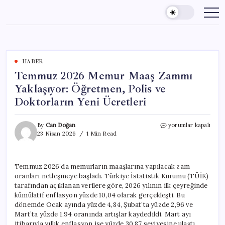
Skip
to
content
HABER
Temmuz 2026 Memur Maaş Zammı
Yaklaşıyor: Öğretmen, Polis ve
Doktorların Yeni Ücretleri
Temmuz
By
Can Doğan
yorumlar kapalı
2026
23 Nisan 2026
1 Min Read
Memur
Maaş
Zammı
Temmuz 2026’da memurların maaşlarına yapılacak zam
Yaklaşıyor:
oranları netleşmeye başladı. Türkiye İstatistik Kurumu (TÜİK)
Öğretmen,
Polis
tarafından açıklanan verilere göre, 2026 yılının ilk çeyreğinde
ve
kümülatif enflasyon yüzde 10,04 olarak gerçekleşti. Bu
Doktorların
dönemde Ocak ayında yüzde 4,84, Şubat’ta yüzde 2,96 ve
Yeni
Mart’ta yüzde 1,94 oranında artışlar kaydedildi. Mart ayı
Ücretleri
itibarıyla yıllık enflasyon ise yüzde 30,87 seviyesine ulaştı.