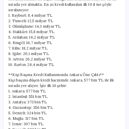
sırada yer almakta. En az kredi kullanılan ilk 10 il ise şöyle
sıralanıyor:
1. Bayburt: 8,4 milyar TL
2. Tunceli: 12,5 milyar TL
3. Gümüşhane: 14,3 milyar TL
4. Hakkâri: 15,8 milyar TL
5. Ardahan: 16,2 milyar TL
6. Bingöl: 16,7 milyar TL
7. Kilis: 18,2 milyar TL
8. Iğdır: 20,1 milyar TL
9. Artvin: 26,2 milyar TL
10. Bartın: 26,4 milyar TL
**Kişi Başına Kredi Kullanımında Ankara Öne Çıktı**
Kişi başına düşen kredi hacminde Ankara, 577 bin TL ile ilk
sırada yer alıyor. İşte ilk 10 şehir:
1. Ankara: 577 bin TL
2. İstanbul: 551 bin TL
3. Antalya: 373 bin TL
4. Gaziantep: 356 bin TL
5. Denizli: 324 bin TL
6. Muğla: 317 bin TL
7. İzmir: 307 bin TL