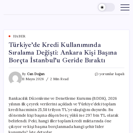
Skip
to
content
HABER
Türkiye’de Kredi Kullanımında
Sıralama Değişti: Ankara Kişi Başına
Borçta İstanbul’u Geride Bıraktı
Türkiye’de
By
Can Doğan
yorumlar kapalı
Kredi
11 Mayıs 2026
2 Min Read
Kullanımında
Sıralama
Değişti:
Bankacılık Düzenleme ve Denetleme Kurumu (BDDK), 2026
Ankara
yılının ilk çeyrek verilerini açıkladı ve Türkiye’deki toplam
Kişi
Başına
kredi hacminin 25,58 trilyon TL’ye ulaştığını duyurdu. Bu
Borçta
dönemde kişi başına düşen borç yükü ise 297 bin TL olarak
İstanbul’u
belirlendi. Peki, hangi iller toplam kredi miktarında öne
Geride
çıkıyor ve kişi başına borçlanmada hangi şehir lider
Bıraktı
konumda? İşte detaylar…