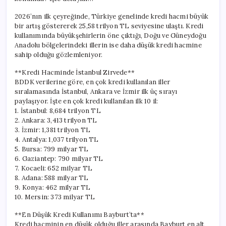
için
2026’nın ilk çeyreğinde, Türkiye genelinde kredi hacmi büyük
bir artış göstererek 25,58 trilyon TL seviyesine ulaştı. Kredi
kullanımında büyükşehirlerin öne çıktığı, Doğu ve Güneydoğu
Anadolu bölgelerindeki illerin ise daha düşük kredi hacmine
sahip olduğu gözlemleniyor.
**Kredi Hacminde İstanbul Zirvede**
BDDK verilerine göre, en çok kredi kullanılan iller
sıralamasında İstanbul, Ankara ve İzmir ilk üç sırayı
paylaşıyor. İşte en çok kredi kullanılan ilk 10 il:
1. İstanbul: 8,684 trilyon TL
2. Ankara: 3,413 trilyon TL
3. İzmir: 1,381 trilyon TL
4. Antalya: 1,037 trilyon TL
5. Bursa: 799 milyar TL
6. Gaziantep: 790 milyar TL
7. Kocaeli: 652 milyar TL
8. Adana: 588 milyar TL
9. Konya: 462 milyar TL
10. Mersin: 373 milyar TL
**En Düşük Kredi Kullanımı Bayburt’ta**
Kredi hacminin en düşük olduğu iller arasında Bayburt en alt