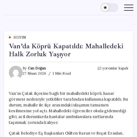
Skip
to
content
EĞITIM
Van’da Köprü Kapatıldı: Mahalledeki
Halk Zorluk Yaşıyor
Van’da
By
Can Doğan
yorumlar kapalı
Köprü
27 Nisan 2026
1 Min Read
Kapatıldı:
Mahalledeki
Halk
Van’ın Çatak ilçesine bağlı bir mahalledeki köprü, hasar
Zorluk
görmesi nedeniyle yetkililer tarafından kullanıma kapatıldı. Bu
Yaşıyor
için
durum, mahalle ile ilçe arasındaki ulaşımın tamamen
kesilmesine yol açtı. Mahalledeki öğrenciler okula gidemediği
gibi, acil durumlarda hastalar ambulanslara sırtlarında
taşınmak zorunda kalıyor.
Çatak Belediye Eş Başkanları Gülten Baran ve Reşat Eraslan,