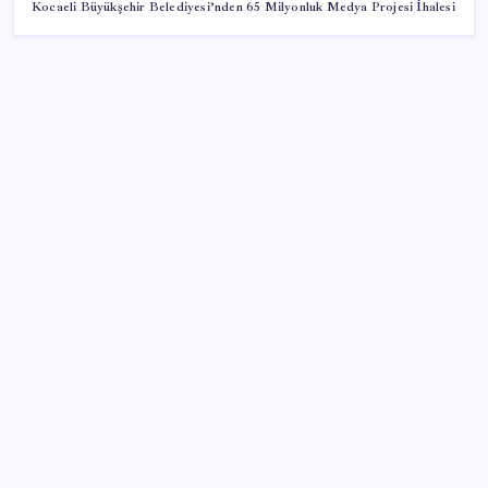
Kocaeli Büyükşehir Belediyesi’nden 65 Milyonluk Medya Projesi İhalesi
SON YAZILAR
Sinem Dedetaş, Sibel Tan Çetinkaya’yı tebrik etti
İYİ Parti’nin ‘çerçeve yasa’ teklifi reddedildi: ‘PKK
sözde hukuki bir organizasyon mudur ki kendini
feshetsin’
Savunma ve Havacılıkta İhracat Rekoru: 1,12 Milyar
Dolarlık Başarı
Akaryakıtta beklenen haber geldi: Motorin