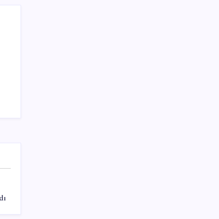
LPG’ye zam geliyor
Sayaç
Kategoriler
Eğitim
Ekonomi
Haber
Sağlık
Teknoloji
dı