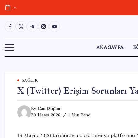
Skip
-
to
content
https://www.facebook.com/
https://twitter.com/
https://t.me/
https://www.instagram.com/
https://youtube.com/
ANA SAYFA
E
SAĞLIK
X (Twitter) Erişim Sorunları Y
By
Can Doğan
20 Mayıs 2026
1 Min Read
19 Mayıs 2026 tarihinde, sosyal medya platformu X (