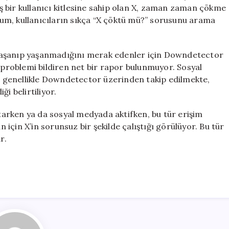
mu?
 bir kullanıcı kitlesine sahip olan X, zaman zaman çökme
19
urum, kullanıcıların sıkça “X çöktü mü?” sorusunu arama
Mayıs
2026
Raporları
yaşanıp yaşanmadığını merak edenler için Downdetector
için
r problemi bildiren net bir rapor bulunmuyor. Sosyal
 genellikle Downdetector üzerinden takip edilmekte,
i belirtiliyor.
atarken ya da sosyal medyada aktifken, bu tür erişim
n için X’in sorunsuz bir şekilde çalıştığı görülüyor. Bu tür
r.