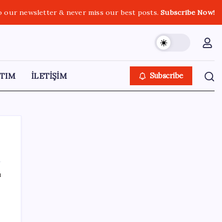
o our newsletter & never miss our best posts.
Subscribe Now!
TIM
İLETİŞİM
Subscribe
ı
SON YAZILAR
Türk şirket, Abu Dabi ile Dubai arasındaki
seyahat süresini 30 dakikaya indiriyor