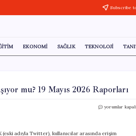
Subscribe t
ĞİTİM
EKONOMİ
SAĞLIK
TEKNOLOJİ
TANI
aşıyor mu? 19 Mayıs 2026 Raporları
X
yorumlar kapal
(Twitter)
Erişim
Sorunları
Yaşıyor
eski adıyla Twitter), kullanıcılar arasında erişim