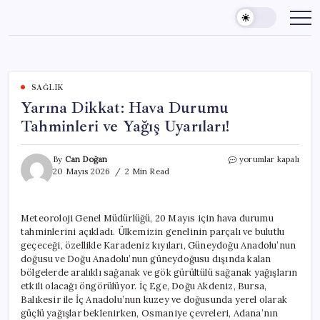
Skip
to
content
SAĞLIK
Yarına Dikkat: Hava Durumu
Tahminleri ve Yağış Uyarıları!
Yarına
By
Can Doğan
yorumlar kapalı
Dikkat:
20 Mayıs 2026
2 Min Read
Hava
Durumu
Tahminleri
Meteoroloji Genel Müdürlüğü, 20 Mayıs için hava durumu
ve
tahminlerini açıkladı. Ülkemizin genelinin parçalı ve bulutlu
Yağış
Uyarıları!
geçeceği, özellikle Karadeniz kıyıları, Güneydoğu Anadolu’nun
için
doğusu ve Doğu Anadolu’nun güneydoğusu dışında kalan
bölgelerde aralıklı sağanak ve gök gürültülü sağanak yağışların
etkili olacağı öngörülüyor. İç Ege, Doğu Akdeniz, Bursa,
Balıkesir ile İç Anadolu’nun kuzey ve doğusunda yerel olarak
güçlü yağışlar beklenirken, Osmaniye çevreleri, Adana’nın