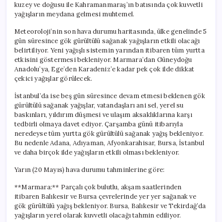
kuzey ve doğusu ile Kahramanmaraş’ın batısında çok kuvvetli
yağışların meydana gelmesi muhtemel.
Meteoroloji’nin son hava durumu haritasında, ülke genelinde 5
gün süresince gök gürültülü sağanak yağışların etkili olacağı
belirtiliyor. Yeni yağışlı sistemin yarından itibaren tüm yurtta
etkisini göstermesi bekleniyor. Marmara’dan Güneydoğu
Anadolu’ya, Ege’den Karadeniz’e kadar pek çok ilde dikkat
çekici yağışlar görülecek.
İstanbul’da ise beş gün süresince devam etmesi beklenen gök
gürültülü sağanak yağışlar, vatandaşları ani sel, yerel su
baskınları, yıldırım düşmesi ve ulaşım aksaklıklarına karşı
tedbirli olmaya davet ediyor. Çarşamba günü itibarıyla
neredeyse tüm yurtta gök gürültülü sağanak yağış bekleniyor.
Bu nedenle Adana, Adıyaman, Afyonkarahisar, Bursa, İstanbul
ve daha birçok ilde yağışların etkili olması bekleniyor.
Yarın (20 Mayıs) hava durumu tahminlerine göre:
**Marmara:** Parçalı çok bulutlu, akşam saatlerinden
itibaren Balıkesir ve Bursa çevrelerinde yer yer sağanak ve
gök gürültülü yağış bekleniyor. Bursa, Balıkesir ve Tekirdağ’da
yağışların yerel olarak kuvvetli olacağı tahmin ediliyor.