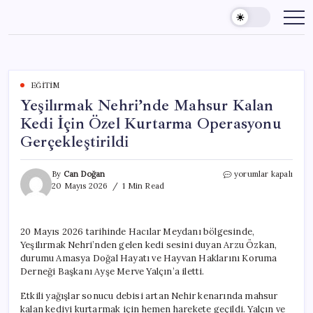
Skip
to
content
EĞITIM
Yeşilırmak Nehri’nde Mahsur Kalan
Kedi İçin Özel Kurtarma Operasyonu
Gerçekleştirildi
Yeşilırmak
By
Can Doğan
yorumlar kapalı
Nehri’nde
20 Mayıs 2026
1 Min Read
Mahsur
Kalan
Kedi
20 Mayıs 2026 tarihinde Hacılar Meydanı bölgesinde,
İçin
Yeşilırmak Nehri’nden gelen kedi sesini duyan Arzu Özkan,
Özel
Kurtarma
durumu Amasya Doğal Hayatı ve Hayvan Haklarını Koruma
Operasyonu
Derneği Başkanı Ayşe Merve Yalçın’a iletti.
Gerçekleştirildi
için
Etkili yağışlar sonucu debisi artan Nehir kenarında mahsur
kalan kediyi kurtarmak için hemen harekete geçildi. Yalçın ve