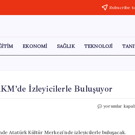
Subscribe t
ĞİTİM
EKONOMİ
SAĞLIK
TEKNOLOJİ
TANI
AKM’de İzleyicilerle Buluşuyor
“Zamanın
yorumlar kapal
Ustaları”
Belgeseli,
AKM’de
İzleyicilerle
nde Atatürk Kültür Merkezi’nde izleyicilerle buluşacak.