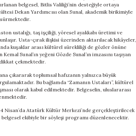
Buluşuyor
nan belgesel, Bitlis Valiliği’nin desteğiyle ortaya
için
akültesi Dekan Yardımcısı olan Sunal, akademik birikimiyle
i sürmektedir.
ston ustalığı, taş işçiliği, yöresel ayakkabı üretimi ve
nlaşır. Usta-çırak ilişkisi üzerinden aktarılacak hikâyeler
nda kuşaklar arası kültürel sürekliliği de gözler önüne
 Kemal Sunal’ın yeğeni Gözde Sunal’ın imzasını taşıyan
 dikkat çekmektedir.
ana çıkararak toplumsal hafızanın yalnızca büyük
 vurgulamaktadır. Bu bağlamda “Zamanın Ustaları”, kültürel
şması olarak kabul edilmektedir. Belgeselin, uluslararası
lenmektedir.
a 24 Nisan’da Atatürk Kültür Merkezi’nde gerçekleştirilecek
elgesel ekibiyle bir söyleşi programı düzenlenecektir.