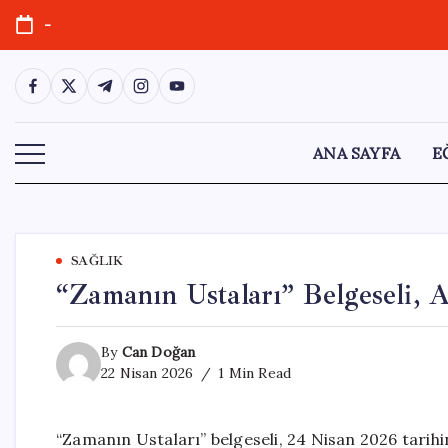
Skip
-
to
content
https://www.facebook.com/
https://twitter.com/
https://t.me/
https://www.instagram.com/
https://youtube.com/
ANA SAYFA
E
SAĞLIK
“Zamanın Ustaları” Belgeseli, 
By
Can Doğan
22 Nisan 2026
1 Min Read
“Zamanın Ustaları” belgeseli, 24 Nisan 2026 tarihi