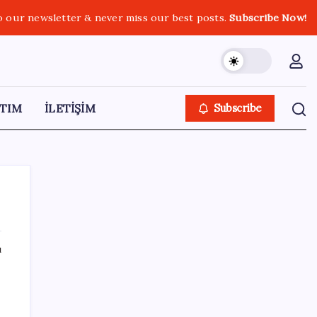
o our newsletter & never miss our best posts.
Subscribe Now!
TIM
İLETİŞİM
Subscribe
ı
SON YAZILAR
MacBook Ultra için Geri Sayım Başladı: İşte
Bilinenler