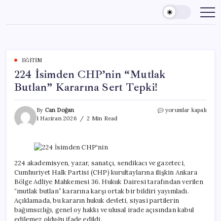
Skip
to
content
EĞITIM
224 İsimden CHP’nin “Mutlak
Butlan” Kararına Sert Tepki!
224
By
Can Doğan
yorumlar kapalı
İsimden
1 Haziran 2026
2 Min Read
CHP’nin
“Mutlak
Butlan”
Kararına
Sert
224 akademisyen, yazar, sanatçı, sendikacı ve gazeteci,
Tepki!
Cumhuriyet Halk Partisi (CHP) kurultaylarına ilişkin Ankara
için
Bölge Adliye Mahkemesi 36. Hukuk Dairesi tarafından verilen
“mutlak butlan” kararına karşı ortak bir bildiri yayımladı.
Açıklamada, bu kararın hukuk devleti, siyasi partilerin
bağımsızlığı, genel oy hakkı ve ulusal irade açısından kabul
edilemez olduğu ifade edildi.