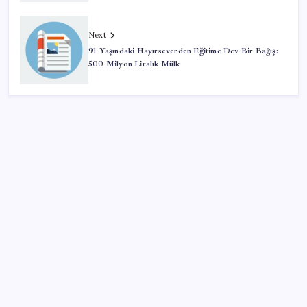
Next
91 Yaşındaki Hayırseverden Eğitime Dev Bir Bağış:
500 Milyon Liralık Mülk
SON YAZILAR
Türk şirket, Abu Dabi ile Dubai arasındaki seyahat
süresini 30 dakikaya indiriyor
Sinem Dedetaş, Sibel Tan Çetinkaya’yı tebrik etti