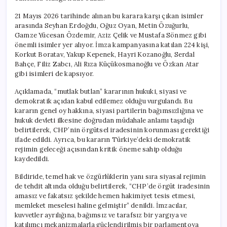
21 Mayıs 2026 tarihinde alınan bu karara karşı çıkan isimler
arasında Seyhan Erdoğdu, Oğuz Oyan, Metin Özuğurlu,
Gamze Yücesan Özdemir, Aziz Çelik ve Mustafa Sönmez gibi
önemli isimler yer alıyor. İmza kampanyasına katılan 224 kişi,
Korkut Boratav, Yakup Kepenek, Hayri Kozanoğlu, Serdal
Bahçe, Filiz Zabcı, Ali Rıza Küçükosmanoğlu ve Özkan Atar
gibi isimleri de kapsıyor.
Açıklamada, “mutlak butlan” kararının hukuki, siyasi ve
demokratik açıdan kabul edilemez olduğu vurgulandı. Bu
kararın genel oy hakkına, siyasi partilerin bağımsızlığına ve
hukuk devleti ilkesine doğrudan müdahale anlamı taşıdığı
belirtilerek, CHP’nin örgütsel iradesinin korunması gerektiği
ifade edildi. Ayrıca, bu kararın Türkiye’deki demokratik
rejimin geleceği açısından kritik öneme sahip olduğu
kaydedildi.
Bildiride, temel hak ve özgürlüklerin yanı sıra siyasal rejimin
de tehdit altında olduğu belirtilerek, “CHP’de örgüt iradesinin
amasız ve fakatsız şekilde hemen hakimiyet tesis etmesi,
memleket meselesi haline gelmiştir” denildi. İmzacılar,
kuvvetler ayrılığına, bağımsız ve tarafsız bir yargıya ve
katılımcı mekanizmalarla güçlendirilmiş bir parlamentoya