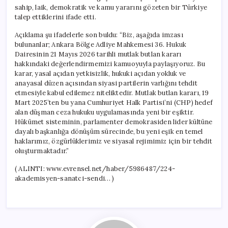
sahip, laik, demokratik ve kamu yararını gözeten bir Türkiye
talep ettiklerini ifade etti.
Açıklama şu ifadelerle son buldu: “Biz, aşağıda imzası
bulunanlar; Ankara Bölge Adliye Mahkemesi 36. Hukuk
Dairesinin 21 Mayıs 2026 tarihli mutlak butlan kararı
hakkındaki değerlendirmemizi kamuoyuyla paylaşıyoruz. Bu
karar, yasal açıdan yetkisizlik, hukuki açıdan yokluk ve
anayasal düzen açısından siyasi partilerin varlığını tehdit
etmesiyle kabul edilemez niteliktedir. Mutlak butlan kararı, 19
Mart 2025’ten bu yana Cumhuriyet Halk Partisi’ni (CHP) hedef
alan düşman ceza hukuku uygulamasında yeni bir eşiktir.
Hükümet sisteminin, parlamenter demokrasiden lider kültüne
dayalı başkanlığa dönüşüm sürecinde, bu yeni eşik en temel
haklarımız, özgürlüklerimiz ve siyasal rejimimiz için bir tehdit
oluşturmaktadır.”
( ALINTI: www.evrensel.net/haber/5986487/224-
akademisyen-sanatci-sendi… )