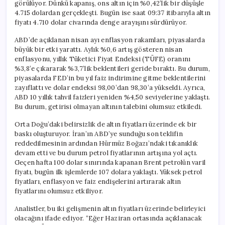
görülüyor. Dünkü kapanış, ons altın için %0,42’lik bir düşüşle
4.715 dolardan gerçekleşti. Bugün ise saat 09:37 itibarıyla altın
fiyatı 4.710 dolar civarında denge arayışını sürdürüyor.
ABD’de açıklanan nisan ayı enflasyon rakamları, piyasalarda
büyük bir etki yarattı. Aylık %0,6 artış gösteren nisan
enflasyonu, yıllık Tüketici Fiyat Endeksi (TÜFE) oranını
%3,8’e çıkararak %3,7’lik beklentileri geride bıraktı. Bu durum,
piyasalarda FED’in bu yıl faiz indirimine gitme beklentilerini
zayıflattı ve dolar endeksi 98,00’dan 98,30’a yükseldi. Ayrıca,
ABD 10 yıllık tahvil faizleri yeniden %4,50 seviyelerine yaklaştı.
Bu durum, getirisi olmayan altının talebini olumsuz etkiledi.
Orta Doğu’daki belirsizlik de altın fiyatları üzerinde ek bir
baskı oluşturuyor. İran’ın ABD’ye sunduğu son teklifin
reddedilmesinin ardından Hürmüz Boğazı’ndaki tıkanıklık
devam etti ve bu durum petrol fiyatlarının artışına yol açtı.
Geçen hafta 100 dolar sınırında kapanan Brent petrolün varil
fiyatı, bugün ilk işlemlerde 107 dolara yaklaştı. Yüksek petrol
fiyatları, enflasyon ve faiz endişelerini artırarak altın
fiyatlarını olumsuz etkiliyor.
Analistler, bu iki gelişmenin altın fiyatları üzerinde belirleyici
olacağını ifade ediyor. “Eğer Haziran ortasında açıklanacak