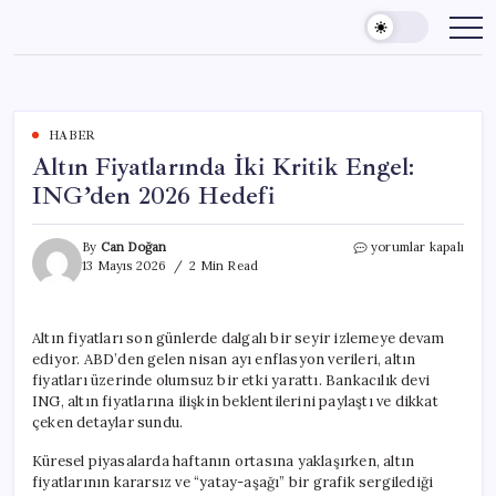
Skip
to
content
HABER
Altın Fiyatlarında İki Kritik Engel:
ING’den 2026 Hedefi
Altın
By
Can Doğan
yorumlar kapalı
Fiyatlarında
13 Mayıs 2026
2 Min Read
İki
Kritik
Engel:
Altın fiyatları son günlerde dalgalı bir seyir izlemeye devam
ING’den
ediyor. ABD’den gelen nisan ayı enflasyon verileri, altın
2026
Hedefi
fiyatları üzerinde olumsuz bir etki yarattı. Bankacılık devi
için
ING, altın fiyatlarına ilişkin beklentilerini paylaştı ve dikkat
çeken detaylar sundu.
Küresel piyasalarda haftanın ortasına yaklaşırken, altın
fiyatlarının kararsız ve “yatay-aşağı” bir grafik sergilediği