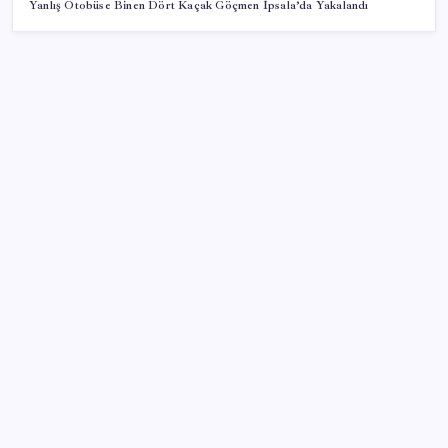
Yanlış Otobüse Binen Dört Kaçak Göçmen İpsala’da Yakalandı
SON YAZILAR
Hazine nakit gerçekleşmeleri 395,7 milyar TL açık
verdi
MSI Ekran Kartı Fiyatlarına Yüzde 20 Zam Geldi
500 tam puan almıştı… LGS birincisi Umut’un tercihi
belli oldu
Çıkarılabilir Bataryalı Telefonlar Geri Dönüyor
Son dakika… Menderes Belediye Başkanı İlkay Çiçek