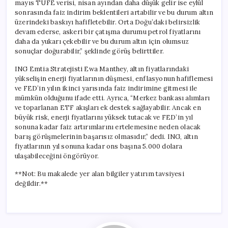
mayıs TÜFE verisi, nisan ayından daha düşük gelir ise eylül
sonrasında faiz indirim beklentileri artabilir ve bu durum altın
üzerindeki baskıyı hafifletebilir. Orta Doğu’daki belirsizlik
devam ederse, askeri bir çatışma durumu petrol fiyatlarını
daha da yukarı çekebilir ve bu durum altın için olumsuz
sonuçlar doğurabilir,” şeklinde görüş belirttiler.
ING Emtia Stratejisti Ewa Manthey, altın fiyatlarındaki
yükselişin enerji fiyatlarının düşmesi, enflasyonun hafiflemesi
ve FED’in yılın ikinci yarısında faiz indirimine gitmesi ile
mümkün olduğunu ifade etti. Ayrıca, “Merkez bankası alımları
ve toparlanan ETF akışları ek destek sağlayabilir. Ancak en
büyük risk, enerji fiyatlarını yüksek tutacak ve FED’in yıl
sonuna kadar faiz artırımlarını ertelemesine neden olacak
barış görüşmelerinin başarısız olmasıdır,” dedi. ING, altın
fiyatlarının yıl sonuna kadar ons başına 5.000 dolara
ulaşabileceğini öngörüyor.
**Not: Bu makalede yer alan bilgiler yatırım tavsiyesi
değildir.**