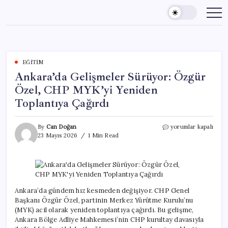
Skip
to
content
EĞITIM
Ankara’da Gelişmeler Sürüyor: Özgür
Özel, CHP MYK’yi Yeniden
Toplantıya Çağırdı
Ankara’da
By
Can Doğan
yorumlar kapalı
Gelişmeler
23 Mayıs 2026
1 Min Read
Sürüyor:
Özgür
Özel,
CHP
MYK’yi
Yeniden
Ankara’da gündem hız kesmeden değişiyor. CHP Genel
Toplantıya
Başkanı Özgür Özel, partinin Merkez Yürütme Kurulu’nu
Çağırdı
(MYK) acil olarak yeniden toplantıya çağırdı. Bu gelişme,
için
Ankara Bölge Adliye Mahkemesi’nin CHP kurultay davasıyla